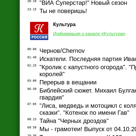
20:10
"ВИА Суперстар!" Новый сезон
23:15
Ты не поверишь!
Культура
Информация о канале «Культура»
00:00
Чернов/Chernov
01:40
Искатели. Последняя партия Ива
02:25
"Кролик с капустного огорода". "
королей"
03:00
Перерыв в вещании
06:30
Библейский сюжет. Михаил Булга
гвардия"
07:05
"Лиса, медведь и мотоцикл с коля
сказки". "Котенок по имени Гав"
08:15
Тайна "Черных дроздов"
09:50
Мы - грамотеи! Выпуск от 04.10.2
10:30