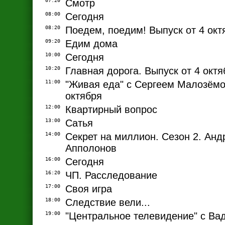
07:20
Смотр
08:00
Сегодня
08:20
Поедем, поедим! Выпуск от 4 окт
09:20
Едим дома
10:00
Сегодня
10:20
Главная дорога. Выпуск от 4 октя
11:00
"Живая еда" с Сергеем Малозёмо
октября
12:00
Квартирный вопрос
13:00
Сатья
14:00
Секрет на миллион. Сезон 2. Анд
Апполонов
16:00
Сегодня
16:20
ЧП. Расследование
17:00
Своя игра
18:00
Следствие вели...
19:00
"Центральное телевидение" с В