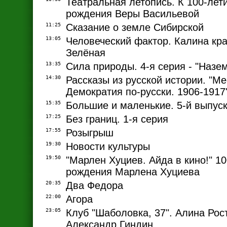
Театральная летопись. К 100-лет
рождения Веры Васильевой
11:25
Сказание о земле Сибирской
13:05
Человеческий фактор. Калина кра
Зелёная
13:35
Сила природы. 4-я серия - "Назе
14:30
Рассказы из русской истории. "Ме
Демократия по-русски. 1906-1917"
15:35
Большие и маленькие. 5-й выпус
17:25
Без границ. 1-я серия
17:55
Розыгрыш
19:30
Новости культуры
19:50
"Марлен Хуциев. Айда в кино!" 10
рождения Марлена Хуциева
20:35
Два Федора
22:00
Агора
23:05
Клуб "Шаболовка, 37". Алина Рос
Александр Гиндин