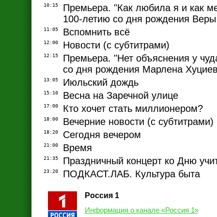
10:15
Премьера. "Как любила я и как м
100-летию со дня рождения Веры
11:05
Вспомнить всё
12:00
Новости (с субтитрами)
12:15
Премьера. "Нет объяснения у чуда
со дня рождения Марлена Хуцие
13:05
Июльский дождь
15:10
Весна на Заречной улице
17:00
Кто хочет стать миллионером?
18:00
Вечерние новости (с субтитрами)
18:20
Сегодня вечером
21:00
Время
21:35
Праздничный концерт ко Дню учи
23:20
ПОДКАСТ.ЛАБ. Культура быта
Россия 1
Информация о канале «Россия 1»