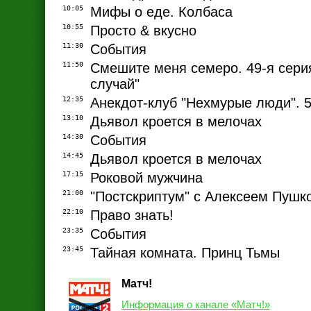
10:05
Мифы о еде. Колбаса
10:55
Просто & вкусно
11:30
События
11:50
Смешите меня семеро. 49-я сери
случай"
12:35
Анекдот-клуб "Нехмурые люди". 5
13:10
Дьявол кроется в мелочах
14:30
События
14:45
Дьявол кроется в мелочах
17:15
Роковой мужчина
21:00
"Постскриптум" с Алексеем Пуш
22:10
Право знать!
23:35
События
23:45
Тайная комната. Принц Тьмы
Матч!
Информация о канале «Матч!»