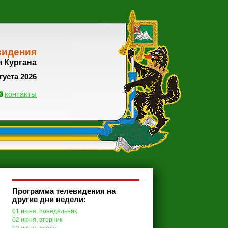
видения
я Кургана
густа 2026
контакты
Программа телевидения на
другие дни недели:
01 июня, понедельник
02 июня, вторник