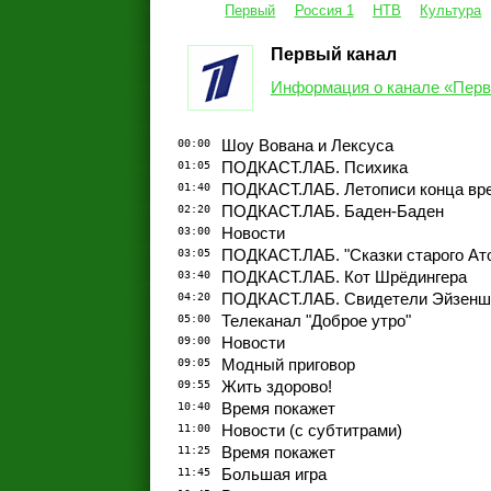
Первый
Россия 1
НТВ
Культура
Первый канал
Информация о канале «Перв
00:00
Шоу Вована и Лексуса
01:05
ПОДКАСТ.ЛАБ. Психика
01:40
ПОДКАСТ.ЛАБ. Летописи конца вр
02:20
ПОДКАСТ.ЛАБ. Баден-Баден
03:00
Новости
03:05
ПОДКАСТ.ЛАБ. "Сказки старого Ат
03:40
ПОДКАСТ.ЛАБ. Кот Шрёдингера
04:20
ПОДКАСТ.ЛАБ. Свидетели Эйзенш
05:00
Телеканал "Доброе утро"
09:00
Новости
09:05
Модный приговор
09:55
Жить здорово!
10:40
Время покажет
11:00
Новости (с субтитрами)
11:25
Время покажет
11:45
Большая игра