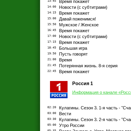
13:45
Время покажет
14:00
Новости (с субтитрами)
14:15
Время покажет
15:00
Давай поженимся!
15:50
Мужское / Женское
16:45
Время покажет
17:00
Новости (с субтитрами)
17:15
Время покажет
18:45
Большая игра
19:50
Пусть говорят
21:00
Время
21:45
Потерянная жизнь. 8-я серия
22:45
Время покажет
Россия 1
Информация о канале «Росс
02:20
Кулагины. Сезон 3. 1-я часть - "Сч
03:00
Вести
03:30
Кулагины. Сезон 3. 2-я часть - "Сч
05:00
Утро России
05:35