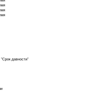
емя
емя
емя
емя
- "Срок давности"
ии