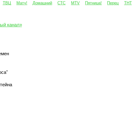
ТВЦ
Матч!
Домашний
СТС
MTV
Пятница!
Перец
ТНТ
ый канал»
емен
оса"
тейна