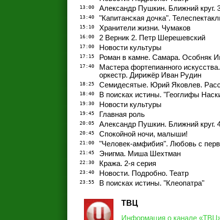
13:00
Александр Пушкин. Ближний круг. 3
13:40
"Капитанская дочка". Телеспектакль
15:10
Хранители жизни. Чумаков
16:00
2 Верник 2. Петр Шерешевский
17:00
Новости культуры
17:15
Роман в камне. Самара. Особняк И
17:40
Мастера фортепианного искусства
оркестр. Дирижёр Иван Рудин
18:25
Семидесятые. Юрий Яковлев. Рас
18:40
В поисках истины. "Геоглифы Наск
19:30
Новости культуры
19:45
Главная роль
20:05
Александр Пушкин. Ближний круг. 4
20:45
Спокойной ночи, малыши!
21:00
"Человек-амфибия". Любовь с перв
21:45
Энигма. Миша Шехтман
22:30
Кража. 2-я серия
23:40
Новости. Подробно. Театр
23:55
В поисках истины. "Клеопатра"
ТВЦ
Информация о канале «ТВЦ