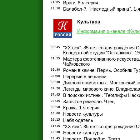
21:05
Враги. 8-я серия
22:10
Балабол-7. "Наследный принц", 1-я
Культура
Информация о канале «Куль
00:45
"ХX век". 85 лет со дня рождения 
Концертной студии "Останкино". 1
01:55
Мастера фортепианного искусства.
Чайковского
02:30
Роман в камне. Пермь. Особняк Ту
03:00
Перерыв в вещании
06:30
Диалоги о животных. Московский з
07:20
Легенды мирового кино. Владисла
07:45
В поисках истины. "Геоглифы Наск
08:35
Забытое ремесло. Чтец
08:50
Кража. 1-я серия
10:00
Новости культуры
10:15
Наблюдатель
11:15
"ХX век". 85 лет со дня рождения 
12:30
Новости культуры
12:45
Новости. Подробно. Театр