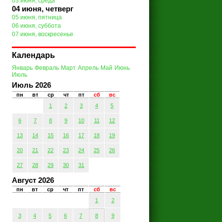
03 июня, среда
04 июня, четверг
05 июня, пятница
06 июня, суббота
07 июня, воскресенье
Календарь
Январь
Февраль
Март
Апрель
Май
Июнь
Июль
Июль 2026
пн
вт
ср
чт
пт
сб
вс
1
2
3
4
5
6
7
8
9
10
11
12
13
14
15
16
17
18
19
20
21
22
23
24
25
26
27
28
29
30
31
Август 2026
пн
вт
ср
чт
пт
сб
вс
1
2
3
4
5
6
7
8
9