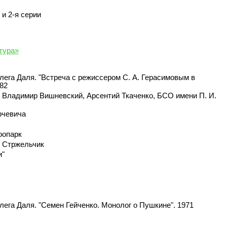
 и 2-я серии
тура»
Олега Даля. "Встреча с режиссером С. А. Герасимовым в
982
 Владимир Вишневский, Арсентий Ткаченко, БСО имени П. И.
рчевича
оопарк
в Стржельчик
и"
Олега Даля. "Семен Гейченко. Монолог о Пушкине". 1971