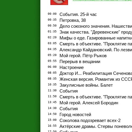
00:00
События. 25-й час
00:35
Петровка, 38
00:50
Дело союзного значения. Нашеств
01:35
Знак качества. "Деревенские" прод
02:20
Мифы о еде. Газированные напитк
03:05
Смерть в объективе. "Проклятие пам
04:35
Александр Кайдановский. По лезв
05:20
Мой герой. Пётр Рыков
05:55
Перерыв в вещании
06:00
Настроение
08:05
Доктор И... Реабилитация Сеченов
08:35
Женская версия. Романтик из ССС
10:35
Закулисные войны. Балет
11:30
События
11:50
Смерть в объективе. "Проклятие пам
13:45
Мой герой. Алексей Бородин
14:30
События
14:50
Город новостей
15:00
Соколова подозревает всех-2
16:55
Актёрские драмы. Стервы поневол
17:50