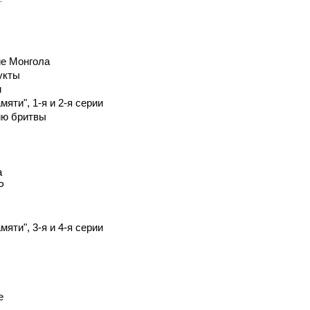
ие Монгола
укты
и
яти", 1-я и 2-я серии
ию бритвы
а
Р
яти", 3-я и 4-я серии
е