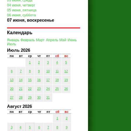
03 июня, среда
04 июня, четверг
05 июня, пятница
06 июня, суббота
07 июня, воскресенье
Календарь
Январь
Февраль
Март
Апрель
Май
Июнь
Июль
Июль 2026
пн
вт
ср
чт
пт
сб
вс
1
2
3
4
5
6
7
8
9
10
11
12
13
14
15
16
17
18
19
20
21
22
23
24
25
26
27
28
29
30
31
Август 2026
пн
вт
ср
чт
пт
сб
вс
1
2
3
4
5
6
7
8
9