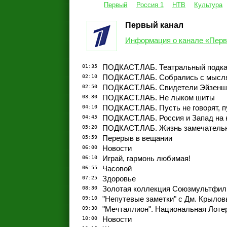
Первый
Россия 1
НТВ
Культура
Первый канал
Информация о канале «Перв
01:35
ПОДКАСТ.ЛАБ. Театральный подка
02:10
ПОДКАСТ.ЛАБ. Собрались с мысл
02:50
ПОДКАСТ.ЛАБ. Свидетели Эйзенш
03:30
ПОДКАСТ.ЛАБ. Не лыком шиты
04:10
ПОДКАСТ.ЛАБ. Пусть не говорят, п
04:45
ПОДКАСТ.ЛАБ. Россия и Запад на 
05:20
ПОДКАСТ.ЛАБ. Жизнь замечатель
05:59
Перерыв в вещании
06:00
Новости
06:10
Играй, гармонь любимая!
06:55
Часовой
07:25
Здоровье
08:30
Золотая коллекция Союзмультфи
09:10
"Непутевые заметки" с Дм. Крыло
09:30
"Мечталлион". Национальная Лоте
10:00
Новости