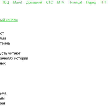
ТВЦ
Матч!
Домашний
СТС
MTV
Пятница!
Перец
ТНТ
ый канал»
ст
ями
тейна
усть читают
качелях истории
ных
льма
вым
рея