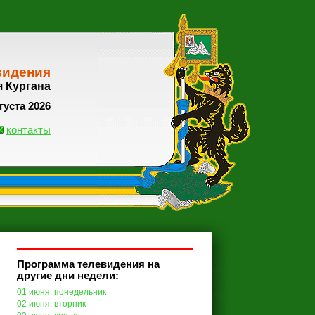
видения
я Кургана
густа 2026
контакты
Программа телевидения на
другие дни недели:
01 июня, понедельник
02 июня, вторник