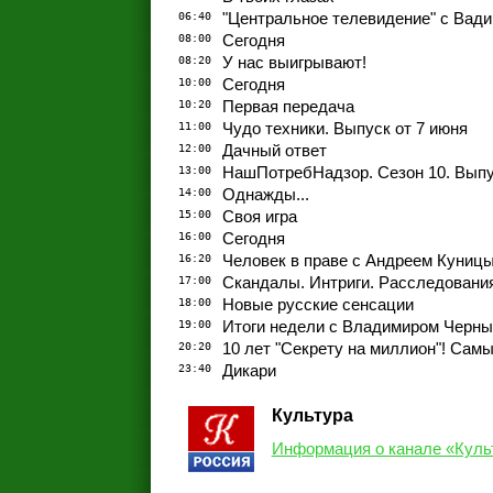
06:40
"Центральное телевидение" с Вад
08:00
Сегодня
08:20
У нас выигрывают!
10:00
Сегодня
10:20
Первая передача
11:00
Чудо техники. Выпуск от 7 июня
12:00
Дачный ответ
13:00
НашПотребНадзор. Сезон 10. Выпу
14:00
Однажды...
15:00
Своя игра
16:00
Сегодня
16:20
Человек в праве с Андреем Куниц
17:00
Скандалы. Интриги. Расследовани
18:00
Новые русские сенсации
19:00
Итоги недели с Владимиром Черн
20:20
10 лет "Секрету на миллион"! Сам
23:40
Дикари
Культура
Информация о канале «Куль