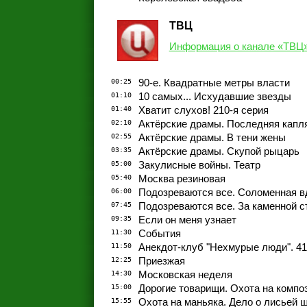
ТВЦ
Информация о канале «ТВЦ
00:25
90-е. Квадратные метры власти
01:10
10 самых... Исхудавшие звезды
01:40
Хватит слухов! 210-я серия
02:10
Актёрские драмы. Последняя капл
02:55
Актёрские драмы. В тени жены
03:35
Актёрские драмы. Скупой рыцарь
05:00
Закулисные войны. Театр
05:40
Москва резиновая
06:00
Подозреваются все. Соломенная в
07:45
Подозреваются все. За каменной с
09:35
Если он меня узнает
11:30
События
11:50
Анекдот-клуб "Нехмурые люди". 41
12:25
Приезжая
14:30
Московская неделя
15:00
Дорогие товарищи. Охота на компо
15:55
Охота на маньяка. Дело о лисьей 