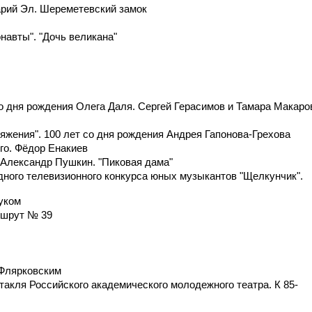
арий Эл. Шереметевский замок
авты". "Дочь великана"
о дня рождения Олега Даля. Сергей Герасимов и Тамара Макаро
яжения". 100 лет со дня рождения Андрея Гапонова-Грехова
го. Фёдор Енакиев
. Александр Пушкин. "Пиковая дама"
ного телевизионного конкурса юных музыкантов "Щелкунчик".
уком
ршрут № 39
 Флярковским
такля Российского академического молодежного театра. К 85-