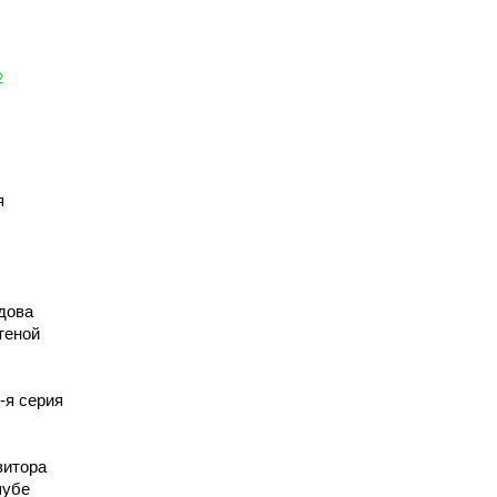
»
я
дова
теной
-я серия
зитора
шубе