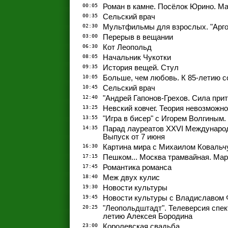
00:05
Роман в камне. Посёлок Юрино. М
00:35
Сельский врач
02:30
Мультфильмы для взрослых. "Аргон
03:00
Перерыв в вещании
06:30
Кот Леопольд
08:05
Начальник Чукотки
09:35
История вещей. Стул
10:05
Больше, чем любовь. К 85-летию с
10:45
Сельский врач
12:40
"Андрей Гапонов-Грехов. Сила прит
13:25
Невский ковчег. Теория невозможно
13:55
"Игра в бисер" с Игорем Волгиным
14:35
Парад лауреатов XXVI Международ
Выпуск от 7 июня
16:30
Картина мира с Михаилом Ковальч
17:15
Пешком... Москва трамвайная. Ма
17:45
Романтика романса
18:40
Меж двух кулис
19:30
Новости культуры
19:45
Новости культуры с Владиславом
20:25
"Леопольдштадт". Телеверсия спек
летию Алексея Бородина
23:00
Королевская свадьба