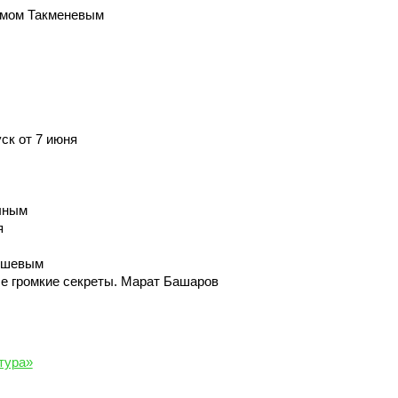
имом Такменевым
ск от 7 июня
ыным
я
ышевым
ые громкие секреты. Марат Башаров
тура»