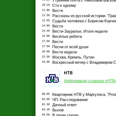
Утренняя почта с Николаем Баско
10:10
Сто к одному
11:00
Вести
11:50
Рассказы из русской истории. "Гр
12:55
Судьба человека с Борисом Корч
14:00
Вести
14:30
Вести-Зауралье. Итоги недели
15:00
Весёлые ребята
17:00
Вести
17:50
Песни от всей души
20:00
Вести недели
22:30
Москва. Кремль. Путин
23:00
Воскресный вечер с Владимиром 
НТВ
Информация о канале «НТВ
00:05
Квартирник НТВ у Маргулиса. "Pro
02:00
ЧП. Расследование
02:30
Дачный ответ
03:20
Вызов
04:50
В твоих глазах