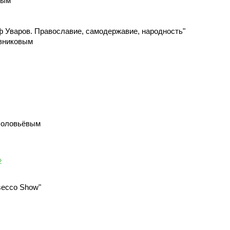
вым
аф Уваров. Православие, самодержавие, народность"
евниковым
Соловьёвым
»
secco Show"