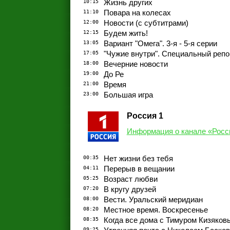
10:15
Жизнь других
11:10
Повара на колесах
12:00
Новости (с субтитрами)
12:15
Будем жить!
13:05
Вариант "Омега". 3-я - 5-я серии
17:05
"Чужие внутри". Специальный реп
18:00
Вечерние новости
19:00
До Ре
21:00
Время
23:00
Большая игра
Россия 1
Информация о канале «Росс
00:35
Нет жизни без тебя
04:11
Перерыв в вещании
05:25
Возраст любви
07:20
В кругу друзей
08:00
Вести. Уральский меридиан
08:20
Местное время. Воскресенье
08:35
Когда все дома с Тимуром Кизяков
09:25