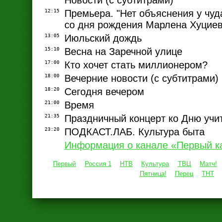
Новости (с субтитрами)
12:15
Премьера. "Нет объяснения у чуда
со дня рождения Марлена Хуцие
13:05
Июльский дождь
15:10
Весна на Заречной улице
17:00
Кто хочет стать миллионером?
18:00
Вечерние новости (с субтитрами)
18:20
Сегодня вечером
21:00
Время
21:35
Праздничный концерт ко Дню учи
23:20
ПОДКАСТ.ЛАБ. Культура быта
Информация о канале «Первый к
Первый
Россия 1
НТВ
Культура
ТВЦ
Матч!
Пятница!
Перец
ТНТ