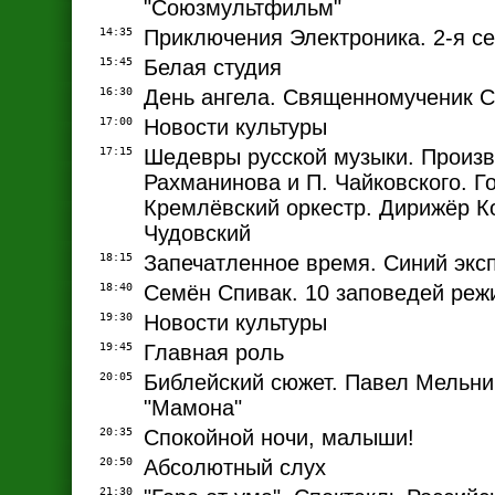
"Союзмультфильм"
14:35
Приключения Электроника. 2-я с
15:45
Белая студия
16:30
День ангела. Священномученик С
17:00
Новости культуры
17:15
Шедевры русской музыки. Произв
Рахманинова и П. Чайковского. Г
Кремлёвский оркестр. Дирижёр К
Чудовский
18:15
Запечатленное время. Синий экс
18:40
Семён Спивак. 10 заповедей реж
19:30
Новости культуры
19:45
Главная роль
20:05
Библейский сюжет. Павел Мельни
"Мамона"
20:35
Спокойной ночи, малыши!
20:50
Абсолютный слух
21:30