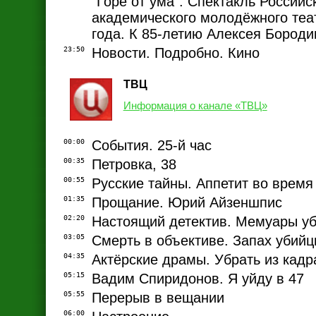
"Горе от ума". Спектакль Российс
академического молодёжного теа
года. К 85-летию Алексея Бороди
23:50
Новости. Подробно. Кино
ТВЦ
Информация о канале «ТВЦ»
00:00
События. 25-й час
00:35
Петровка, 38
00:55
Русские тайны. Аппетит во время
01:35
Прощание. Юрий Айзеншпис
02:20
Настоящий детектив. Мемуары у
03:05
Смерть в объективе. Запах убий
04:35
Актёрские драмы. Убрать из кадр
05:15
Вадим Спиридонов. Я уйду в 47
05:55
Перерыв в вещании
06:00