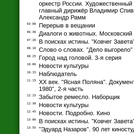
оркестр России. Художественный
главный дирижёр Владимир Спив
Александр Рамм
03:00
Перерыв в вещании
06:30
Диалоги о животных. Московский
07:20
В поисках истины. "Ковчег Завета
08:10
Слово о словах. "Дело выгорело"
08:25
Город над головой. 3-я серия
10:00
Новости культуры
10:15
Наблюдатель
11:15
ХХ век. "Ясная Поляна". Докуме
1980", 2-я часть
12:15
Забытое ремесло. Наборщик
12:30
Новости культуры
12:45
Новости. Подробно. Кино
13:00
В поисках истины. "Ковчег Завета
13:55
"Эдуард Назаров". 90 лет киност