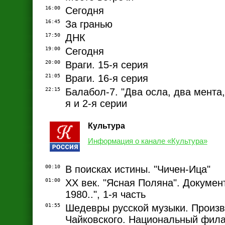
16:00
Сегодня
16:45
За гранью
17:50
ДНК
19:00
Сегодня
20:00
Враги. 15-я серия
21:05
Враги. 16-я серия
22:15
Балабол-7. "Два осла, два мента,
я и 2-я серии
Культура
Информация о канале «Культура»
00:10
В поисках истины. "Чичен-Ица"
01:00
ХХ век. "Ясная Поляна". Докуме
1980..", 1-я часть
01:55
Шедевры русской музыки. Произв
Чайковского. Национальный фил