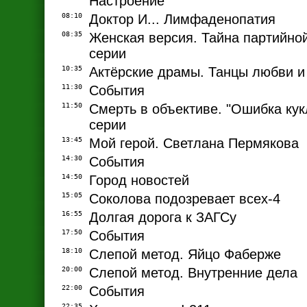
Настроение
08:10
Доктор И... Лимфаденопатия
08:35
Женская версия. Тайна партийной 
серии
10:35
Актёрские драмы. Танцы любви и
11:30
События
11:50
Смерть в объективе. "Ошибка кукл
серии
13:45
Мой герой. Светлана Пермякова
14:30
События
14:50
Город новостей
15:05
Соколова подозревает всех-4
16:55
Долгая дорога к ЗАГСу
17:50
События
18:10
Слепой метод. Яйцо Фаберже
20:00
Слепой метод. Внутренние дела
22:00
События
22:35