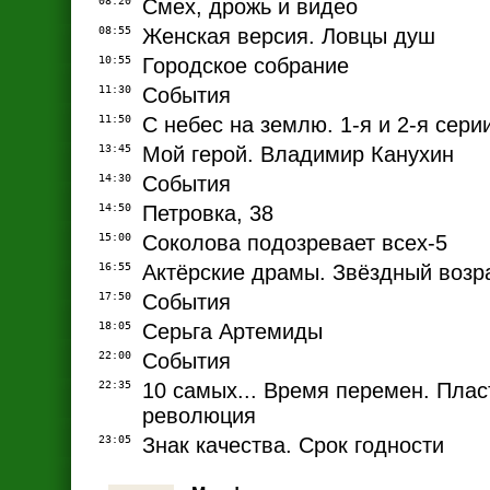
08:20
Смех, дрожь и видео
08:55
Женская версия. Ловцы душ
10:55
Городское собрание
11:30
События
11:50
С небес на землю. 1-я и 2-я сери
13:45
Мой герой. Владимир Канухин
14:30
События
14:50
Петровка, 38
15:00
Соколова подозревает всех-5
16:55
Актёрские драмы. Звёздный возр
17:50
События
18:05
Серьга Артемиды
22:00
События
22:35
10 самых... Время перемен. Плас
революция
23:05
Знак качества. Срок годности