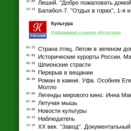
21:05
Леший. "Добро пожаловать домой
22:15
Балабол-7. "Отдых в горах", 1-я и
Культура
Информация о канале «Культура»
01:25
Страна птиц. Летом в зеленом д
02:05
Исторические курорты России. М
02:35
Шпионские страсти
03:00
Перерыв в вещании
06:30
Роман в камне. Уфа. Особняк Ел
Молло
07:05
Легенды мирового кино. Инна Ма
07:40
Летучая мышь
10:00
Новости культуры
10:15
Наблюдатель
11:15
ХХ век. "Завод". Документальны