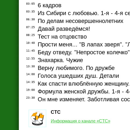
03:05
6 кадров
03:35
Из Сибири с любовью. 1-я - 4-я с
06:30
По делам несовершеннолетних
07:25
Давай разведёмся!
08:25
Тест на отцовство
10:40
Прости меня... "В лапах зверя". 
11:45
Беду отведу. "Непростое колечко"
12:55
Знахарка. Чужие
13:30
Верну любимого. По дружбе
14:00
Голоса ушедших душ. Детали
14:35
Как спасти влюблённую женщину. 
19:00
Формула женской дружбы. 1-я - 4
23:30
Он мне изменяет. Заботливая со
СТС
Информация о канале «СТС»