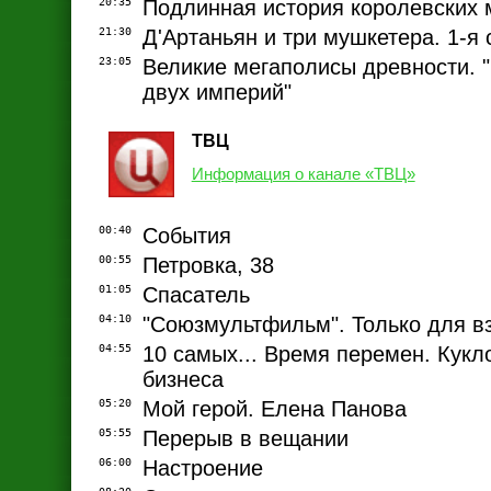
20:35
Подлинная история королевских 
21:30
Д'Артаньян и три мушкетера. 1-я 
23:05
Великие мегаполисы древности. "
двух империй"
ТВЦ
Информация о канале «ТВЦ»
00:40
События
00:55
Петровка, 38
01:05
Спасатель
04:10
"Союзмультфильм". Только для в
04:55
10 самых... Время перемен. Кук
бизнеса
05:20
Мой герой. Елена Панова
05:55
Перерыв в вещании
06:00
Настроение