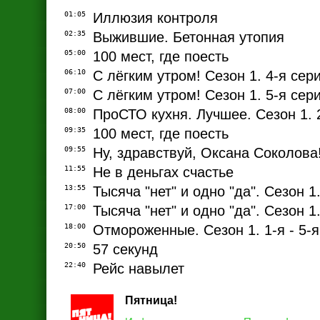
01:05
Иллюзия контроля
02:35
Выжившие. Бетонная утопия
05:00
100 мест, где поесть
06:10
С лёгким утром! Сезон 1. 4-я сер
07:00
С лёгким утром! Сезон 1. 5-я сер
08:00
ПроСТО кухня. Лучшее. Сезон 1. 
09:35
100 мест, где поесть
09:55
Ну, здравствуй, Оксана Соколова
11:55
Не в деньгах счастье
13:55
Тысяча "нет" и одно "да". Сезон 1.
17:00
Тысяча "нет" и одно "да". Сезон 1
18:00
Отмороженные. Сезон 1. 1-я - 5-я
20:50
57 секунд
22:40
Рейс навылет
Пятница!