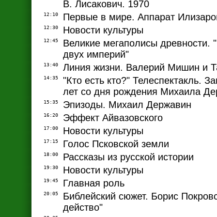
В. Лисакович. 1970
12:10
Первые в мире. Аппарат Илизаро
12:30
Новости культуры
12:45
Великие мегаполисы древности. "
двух империй"
13:40
Линия жизни. Валерий Мишин и Т
14:35
"Кто есть кто?" Телеспектакль. За
лет со дня рождения Михаила Д
15:35
Эпизоды. Михаил Державин
16:20
Эффект Айвазовского
17:00
Новости культуры
17:15
Голос Псковской земли
18:00
Рассказы из русской истории
19:30
Новости культуры
19:45
Главная роль
20:05
Библейский сюжет. Борис Покровс
действо"