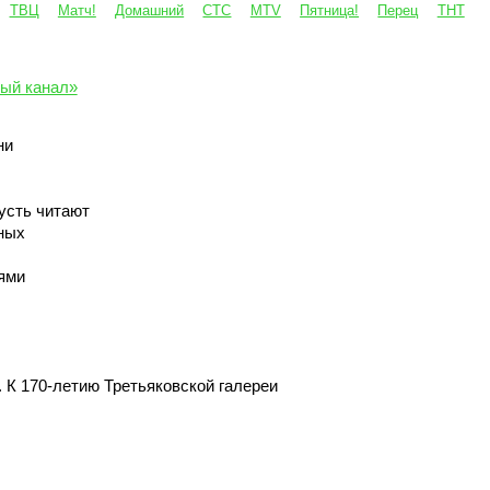
ТВЦ
Матч!
Домашний
СТС
MTV
Пятница!
Перец
ТНТ
ый канал»
ни
усть читают
ных
ями
. К 170-летию Третьяковской галереи