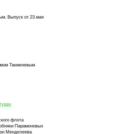
м. Выпуск от 23 мая
имом Такменевым
тура»
ского флота
собняки Парамоновых
кон Менделеева