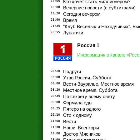
17:05
Кто хочет стать миллионером?
18:00
Вечерние новости (с субтитрами)
18:20
Сегодня вечером
21:00
Время
21:35
"Клуб Веселых и Находчивых". Вы
23:55
Лунатики
Россия 1
Информация о канале «Росс
03:20
Подруги
05:00
Утро России. Суббота
08:00
Вести-Зауралье. Местное время
08:20
Местное время. Суббота
08:35
По секрету всему свету
09:00
Формула еды
09:25
Пятеро на одного
10:10
Сто к одному
11:00
Вести
11:30
Наши. Военкоры
12:00
Доктор Мясников
13:00