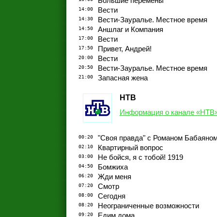
Большие перемены
14:00
Вести
14:30
Вести-Зауралье. Местное время
14:50
Аншлаг и Компания
17:00
Вести
17:50
Привет, Андрей!
20:00
Вести
20:50
Вести-Зауралье. Местное время
21:00
Запасная жена
НТВ
Информация о канале «НТВ
00:20
"Своя правда" с Романом Бабаяно
02:10
Квартирный вопрос
03:00
Не бойся, я с тобой! 1919
04:50
Бомжиха
06:20
Жди меня
07:20
Смотр
08:00
Сегодня
08:20
Неограниченные возможности
09:20
Едим дома