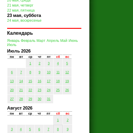
20 мая, среда
21 мая, четверг
22 мая, пятница
23 мая, суббота
24 мая, воскресенье
Календарь
Январь
Февраль
Март
Апрель
Май
Июнь
Июль
Июль 2026
пн
вт
ср
чт
пт
сб
вс
1
2
3
4
5
6
7
8
9
10
11
12
13
14
15
16
17
18
19
20
21
22
23
24
25
26
27
28
29
30
31
Август 2026
пн
вт
ср
чт
пт
сб
вс
1
2
3
4
5
6
7
8
9