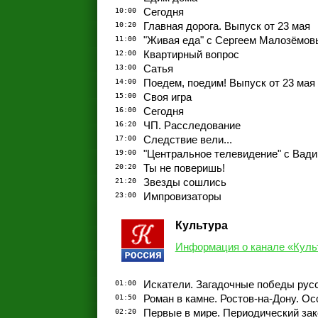
10:00
Сегодня
10:20
Главная дорога. Выпуск от 23 мая
11:00
"Живая еда" с Сергеем Малозёмовы
12:00
Квартирный вопрос
13:00
Сатья
14:00
Поедем, поедим! Выпуск от 23 мая
15:00
Своя игра
16:00
Сегодня
16:20
ЧП. Расследование
17:00
Следствие вели...
19:00
"Центральное телевидение" с Вад
20:20
Ты не поверишь!
21:20
Звезды сошлись
23:00
Импровизаторы
Культура
Информация о канале «Куль
01:00
Искатели. Загадочные победы рус
01:50
Роман в камне. Ростов-на-Дону. О
02:20
Первые в мире. Периодический за