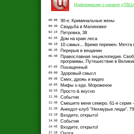
Информация о канале «ТВЦ
00:00
90-е. Криминальные жены
00:40
Свадьба в Малиновке
02:15
Петровка, 38
02:35
Дом на краю леса
06:10
10 самых... Время перемен. Мечт
06:35
Перерыв в вещании
06:40
Православная энциклопедия. Своб
программы. Путешествие в Великий
07:05
Похищенный
09:00
Здоровый смысл
09:30
Смех, дрожь и видео
10:05
Мифы о еде. Мороженое
10:55
Просто & вкусно
11:30
События
11:45
Смешите меня семеро. 61-я серия -
12:35
Анекдот-клуб "Нехмурые люди". 79
13:10
Входите, открыто!
14:30
События
14:45
Входите, открыто!
17:10
Охота