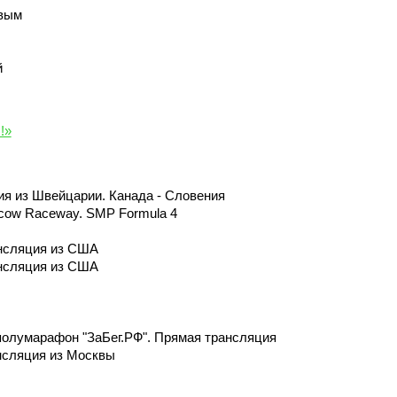
овым
й
!»
ия из Швейцарии. Канада - Словения
scow Raceway. SMP Formula 4
ансляция из США
ансляция из США
полумарафон "ЗаБег.РФ". Прямая трансляция
нсляция из Москвы