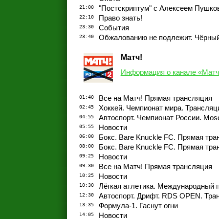
21:00
"Постскриптум" с Алексеем Пушк
22:10
Право знать!
23:30
События
23:40
Обжалованию не подлежит. Чёрны
Матч!
Информация о канале «Матч
01:40
Все на Матч! Прямая трансляция
02:45
Хоккей. Чемпионат мира. Трансляц
04:55
Автоспорт. Чемпионат России. Mo
05:55
Новости
06:00
Бокс. Bare Knuckle FC. Прямая тр
08:00
Бокс. Bare Knuckle FC. Прямая тр
09:25
Новости
09:30
Все на Матч! Прямая трансляция
10:25
Новости
10:30
Лёгкая атлетика. Международный 
12:30
Автоспорт. Дрифт. RDS OPEN. Тра
13:35
Формула-1. Гаснут огни
14:05
Новости