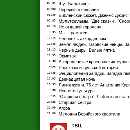
02:35
Шут Балакирев
03:00
Перерыв в вещании
06:30
Библейский сюжет. Джеймс Джойс 
07:05
Мультфильмы. "Две сказки". "Скор
08:10
Не отдавай королеву
10:35
Мы - грамотеи!
11:15
Человек с аккордеоном
12:45
Земля людей. Тазовские ненцы. За
13:15
Черные дыры. Белые пятна
13:55
Эрмитаж
14:30
В королевстве краснощеких мурав
15:25
Рассказы из русской истории
16:35
Энциклопедия загадок. Загадка л
17:05
Двенадцатая ночь
18:35
Линия жизни. 75 лет Анатолию Кар
19:30
Новости культуры
19:45
"Старшая сестра". Любите ли вы т
20:25
Старшая сестра
22:00
Агора
23:00
Мелодии Верийского квартала
ТВЦ