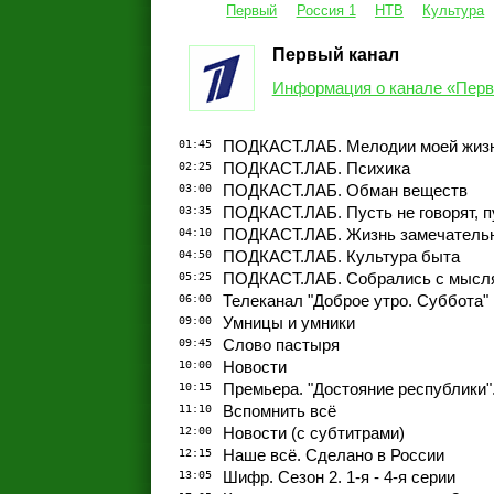
Первый
Россия 1
НТВ
Культура
Первый канал
Информация о канале «Перв
01:45
ПОДКАСТ.ЛАБ. Мелодии моей жиз
02:25
ПОДКАСТ.ЛАБ. Психика
03:00
ПОДКАСТ.ЛАБ. Обман веществ
03:35
ПОДКАСТ.ЛАБ. Пусть не говорят, п
04:10
ПОДКАСТ.ЛАБ. Жизнь замечатель
04:50
ПОДКАСТ.ЛАБ. Культура быта
05:25
ПОДКАСТ.ЛАБ. Собрались с мысл
06:00
Телеканал "Доброе утро. Суббота"
09:00
Умницы и умники
09:45
Слово пастыря
10:00
Новости
10:15
Премьера. "Достояние республики"
11:10
Вспомнить всё
12:00
Новости (с субтитрами)
12:15
Наше всё. Сделано в России
13:05
Шифр. Сезон 2. 1-я - 4-я серии