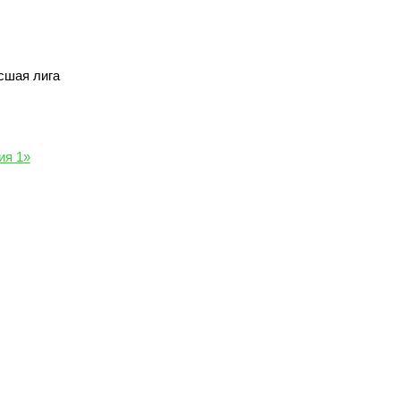
сшая лига
ия 1»