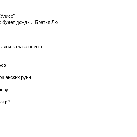
"Улисс"
о будет дождь". "Братья Лю"
гляни в глаза оленю
ьев
юбшанских руин
пову
еатр?