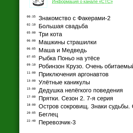
Информация о канале «СТС»
00:35
Знакомство с Факерами-2
02:10
Большая свадьба
05:00
Три кота
06:00
Машкины страшилки
06:05
Маша и Медведь
07:05
Рыбка Поньо на утёсе
09:10
Робинзон Крузо. Очень обитаемы
11:00
Приключения аргонавтов
13:00
Улётные каникулы
15:00
Дедушка нелёгкого поведения
17:00
Прятки. Сезон 2. 7-я серия
18:00
Остров сокровищ. Знаки судьбы. 
20:05
Беглец
22:40
Перевозчик-3