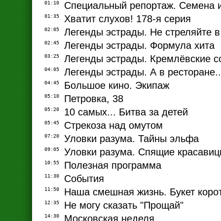
01:10
Специальный репортаж. Семена 
01:35
Хватит слухов! 178-я серия
02:05
Легенды эстрады. Не стреляйте в
02:45
Легенды эстрады. Формула хита
03:25
Легенды эстрады. Кремлёвские с
04:05
Легенды эстрады. А в ресторане..
04:45
Большое кино. Экипаж
05:10
Петровка, 38
05:20
10 самых... Битва за детей
05:45
Стрекоза над омутом
07:20
Уловки разума. Тайны эльфа
09:05
Уловки разума. Спящие красави
10:55
Полезная программа
11:30
События
11:50
Наша смешная жизнь. Букет коро
12:35
Не могу сказать "Прощай"
14:30
Московская неделя