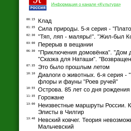
Информация о канале «Культура»
00:15
Клад
01:35
Сила природы. 5-я серия - "Плато
02:30
"Тяп, ляп - маляры!". "Жил-был К
03:00
Перерыв в вещании
06:30
"Приключения домовёнка". "Дом д
"Сказка для Наташи". "Возвраще
07:35
Это было прошлым летом
10:10
Диалоги о животных. 6-я серия - 
флоры и фауны "Роев ручей"
10:55
Острова. 85 лет со дня рождени
11:35
Горожане
13:00
Неизвестные маршруты России. 
Элисты в Чилгир
13:40
Невский ковчег. Теория невозмож
Мальчевский