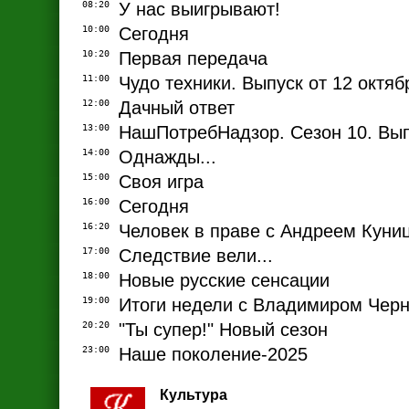
08:20
У нас выигрывают!
10:00
Сегодня
10:20
Первая передача
11:00
Чудо техники. Выпуск от 12 октяб
12:00
Дачный ответ
13:00
НашПотребНадзор. Сезон 10. Вып
14:00
Однажды...
15:00
Своя игра
16:00
Сегодня
16:20
Человек в праве с Андреем Кун
17:00
Следствие вели...
18:00
Новые русские сенсации
19:00
Итоги недели с Владимиром Че
20:20
"Ты супер!" Новый сезон
23:00
Наше поколение-2025
Культура