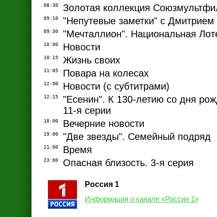
08:30
Золотая коллекция Союзмультф
09:10
"Непутевые заметки" с Дмитрие
09:30
"Мечталлион". Национальная Лот
10:00
Новости
10:15
Жизнь своих
11:05
Повара на колесах
12:00
Новости (с субтитрами)
12:15
"Есенин". К 130-летию со дня рож
11-я серии
18:00
Вечерние новости
19:00
"Две звезды". Семейный подряд
21:00
Время
23:00
Опасная близость. 3-я серия
Россия 1
Информация о канале «Россия 1»