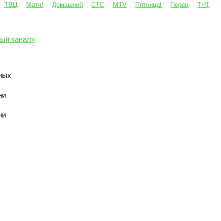
ТВЦ
Матч!
Домашний
СТС
MTV
Пятница!
Перец
ТНТ
ый канал»
ных
ни
ни