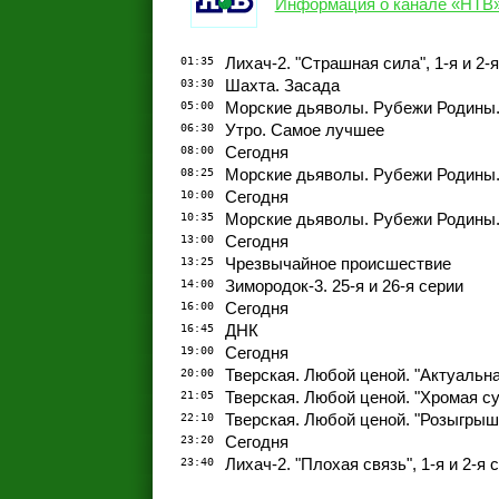
Информация о канале «НТВ
01:35
Лихач-2. "Страшная сила", 1-я и 2-
03:30
Шахта. Засада
05:00
Морские дьяволы. Рубежи Родины. "
06:30
Утро. Самое лучшее
08:00
Сегодня
08:25
Морские дьяволы. Рубежи Родины. "
10:00
Сегодня
10:35
Морские дьяволы. Рубежи Родины. "
13:00
Сегодня
13:25
Чрезвычайное происшествие
14:00
Зимородок-3. 25-я и 26-я серии
16:00
Сегодня
16:45
ДНК
19:00
Сегодня
20:00
Тверская. Любой ценой. "Актуальна
21:05
Тверская. Любой ценой. "Хромая с
22:10
Тверская. Любой ценой. "Розыгрыш
23:20
Сегодня
23:40
Лихач-2. "Плохая связь", 1-я и 2-я 