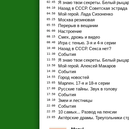
02:45
Я знаю твои секреты. Белый рыцарь
04:10
Назад в СССР. Советская эстрада
04:50
Мой герой. Лада Сизоненко
05:25
Москва резиновая
05:55
Перерыв в вещании
06:00
Настроение
08:15
Смех, дрожь и видео
08:40
Игра с тенью. 3-я и 4-я серии
10:40
Назад в СССР. Секса нет?
11:30
События
11:55
Я знаю твои секреты. Белый рыцарь
13:50
Мой герой. Алексей Макаров
14:30
События
14:55
Город новостей
15:05
Марлен. 17-я и 18-я серии
17:00
Русские тайны. Звук в голову
17:50
События
18:10
Змеи и лестницы
22:00
События
22:35
10 самых... Развод на пенсии
23:05
Актёрские драмы. Треугольники ст