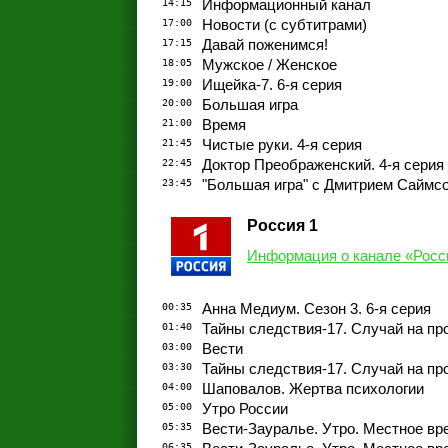
14:15
Информационный канал
17:00
Новости (с субтитрами)
17:15
Давай поженимся!
18:05
Мужское / Женское
19:00
Ищейка-7. 6-я серия
20:00
Большая игра
21:00
Время
21:45
Чистые руки. 4-я серия
22:45
Доктор Преображенский. 4-я серия
23:45
"Большая игра" с Дмитрием Саймс
Россия 1
Информация о канале «Росс
00:35
Анна Медиум. Сезон 3. 6-я серия
01:40
Тайны следствия-17. Случай на пр
03:00
Вести
03:30
Тайны следствия-17. Случай на пр
04:00
Шаповалов. Жертва психологии
05:00
Утро России
05:35
Вести-Зауралье. Утро. Местное вр
06:35