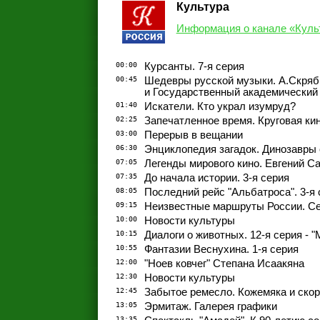
Культура
Информация о канале «Куль
00:00
Курсанты. 7-я серия
00:45
Шедевры русской музыки. А.Скряб
и Государственный академический
01:40
Искатели. Кто украл изумруд?
02:25
Запечатленное время. Круговая ки
03:00
Перерыв в вещании
06:30
Энциклопедия загадок. Динозавры
07:05
Легенды мирового кино. Евгений С
07:35
До начала истории. 3-я серия
08:05
Последний рейс "Альбатроса". 3-я 
09:15
Неизвестные маршруты России. Се
10:00
Новости культуры
10:15
Диалоги о животных. 12-я серия - 
10:55
Фантазии Веснухина. 1-я серия
12:00
"Ноев ковчег" Степана Исаакяна
12:30
Новости культуры
12:45
Забытое ремесло. Кожемяка и скор
13:05
Эрмитаж. Галерея графики
13:35