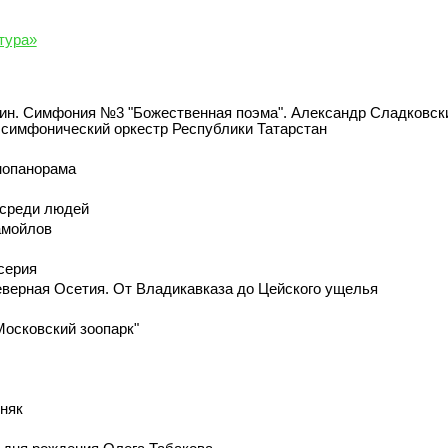
тура»
ин. Симфония №3 "Божественная поэма". Александр Сладковск
 симфонический оркестр Республики Татарстан
нопанорама
 среди людей
амойлов
серия
верная Осетия. От Владикавказа до Цейского ущелья
"Московский зоопарк"
няк