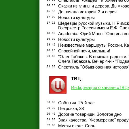
Спектакль "Амадей". К 90-летию с
16:15
Сказки из глины и дерева. Дымков
16:30
До начала истории. 3-я серия
17:00
Новости культуры
17:15
Шедевры русской музыки. Н.Римск
Госоркестр России имени Е.Ф. Све
18:40
Academia. Юрий Манн. "Онегина во
19:30
Новости культуры
19:45
Неизвестные маршруты России. Ка
20:25
Спокойной ночи, малыши!
20:40
"Олег Табаков. В поисках радости.
Олега Табакова. Вечер 4-й - "Подв
21:20
Спектакль "Обыкновенная история
ТВЦ
Информация о канале «ТВЦ
00:00
События. 25-й час
00:30
Петровка, 38
00:40
Дорогие товарищи. Золотое дно
01:20
Знак качества. "Фермерские" прод
02:00
Мифы о еде. Соль