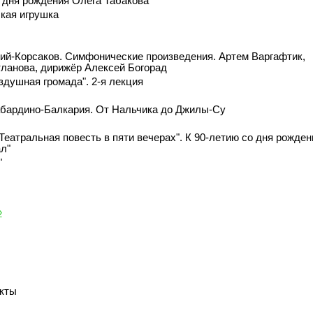
о дня рождения Олега Табакова
ская игрушка
ий-Корсаков. Симфонические произведения. Артем Варгафтик,
тланова, дирижёр Алексей Богорад
здушная громада". 2-я лекция
бардино-Балкария. От Нальчика до Джилы-Су
 Театральная повесть в пяти вечерах". К 90-летию со дня рожден
ал"
"
»
укты