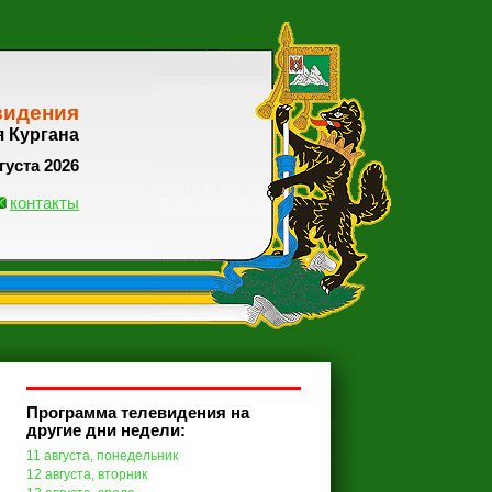
видения
я Кургана
густа 2026
контакты
Программа телевидения на
другие дни недели:
11 августа, понедельник
12 августа, вторник