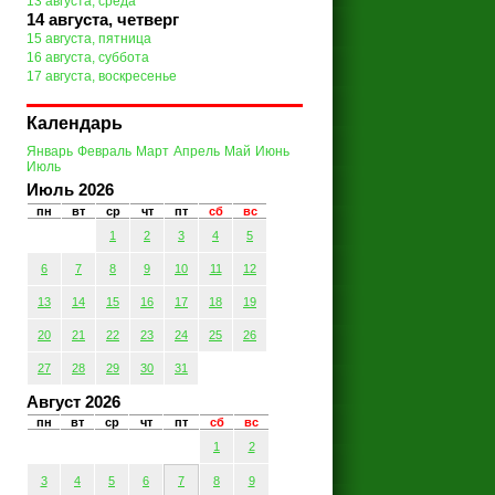
13 августа, среда
14 августа, четверг
15 августа, пятница
16 августа, суббота
17 августа, воскресенье
Календарь
Январь
Февраль
Март
Апрель
Май
Июнь
Июль
Июль 2026
пн
вт
ср
чт
пт
сб
вс
1
2
3
4
5
6
7
8
9
10
11
12
13
14
15
16
17
18
19
20
21
22
23
24
25
26
27
28
29
30
31
Август 2026
пн
вт
ср
чт
пт
сб
вс
1
2
3
4
5
6
7
8
9