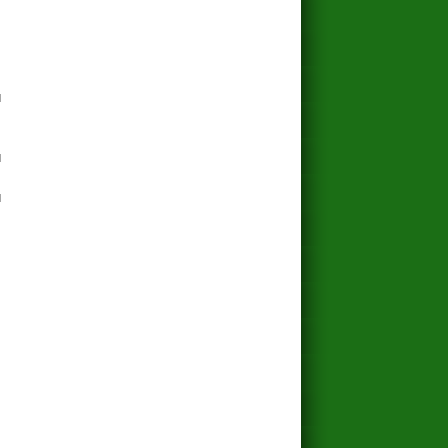
и
и
и