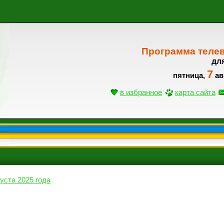
Программа теле
дл
7
пятница,
ав
в избранное
карта сайта
густа 2025 года