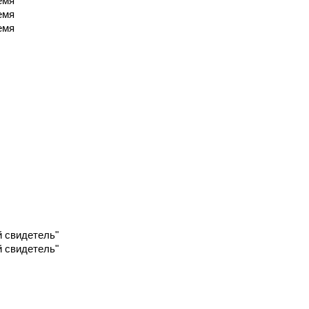
емя
емя
емя
й свидетель"
й свидетель"