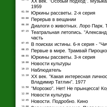
ХХ век. "Особый подход". Музык
1959
01:50
Юркины рассветы. 2-я серия
03:00
Перерыв в вещании
06:30
Диалоги о животных. Лоро Парк.
07:15
Театральная летопись. "Александ
часть
07:45
В поисках истины. 6-я серия - "Ч
08:35
Первые в мире. Трамвай Пироцко
08:55
Юркины рассветы. 3-я серия
10:00
Новости культуры
10:15
Наблюдатель
11:10
ХХ век. "Какая интересная лично
Владимир Татлин". 1977
11:50
"Морозко". Нет! Не прынцесса! Ко
12:30
Новости культуры
12:45
Новости. Подробно. Кино
13:00