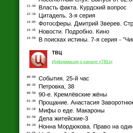
21:30
Власть факта. Курдский вопрос
22:10
Цитадель. 3-я серия
23:05
Фотосферы. Дмитрий Зверев. Ст
23:35
Новости. Подробно. Кино
23:50
В поисках истины. 7-я серия - "Чи
ТВЦ
Информация о канале «ТВЦ»
00:00
События. 25-й час
00:35
Петровка, 38
00:50
90-е. Кремлёвские жёны
01:30
Прощание. Анастасия Заворотню
02:10
Мифы о еде. Макароны
02:50
Дела житейские-3
04:20
Нонна Мордюкова. Право на оди
04:55