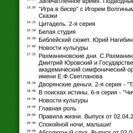
Запечатленное время. Подводны
13:30
"Игра в бисер" с Игорем Волгиным
Сказки
14:15
Цитадель. 2-я серия
15:10
Белая студия
16:30
Библейский сюжет. Юрий Нагибин 
17:00
Новости культуры
17:15
Рахманиновские дни. С.Рахмани
Дмитрий Юровский и Государств
академический симфонический ор
имени Е.Ф.Светланова
18:10
Дворянские деньги. 2-я серия - "
18:40
В поисках истины. 6-я серия - "Ч
19:30
Новости культуры
19:45
Главная роль
20:05
Правила жизни. Выпуск от 02.04.
20:30
Спокойной ночи, малыши!
20:50
Абсолютный слух. Выпуск от 02.0