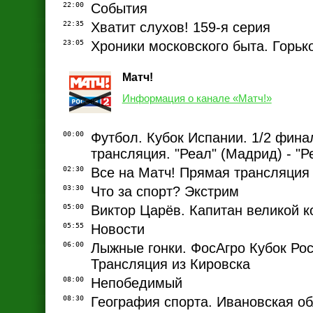
22:00
События
22:35
Хватит слухов! 159-я серия
23:05
Хроники московского быта. Горьк
Матч!
Информация о канале «Матч!»
00:00
Футбол. Кубок Испании. 1/2 фина
трансляция. "Реал" (Мадрид) - "
02:30
Все на Матч! Прямая трансляция
03:30
Что за спорт? Экстрим
05:00
Виктор Царёв. Капитан великой 
05:55
Новости
06:00
Лыжные гонки. ФосАгро Кубок Рос
Трансляция из Кировска
08:00
Непобедимый
08:30
География спорта. Ивановская об