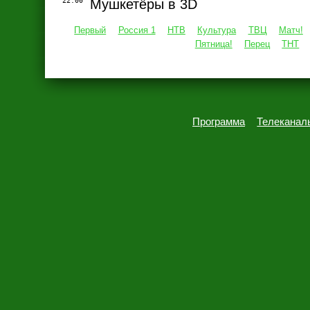
22:00
Мушкетёры в 3D
Первый
Россия 1
НТВ
Культура
ТВЦ
Матч!
Пятница!
Перец
ТНТ
Программа
Телеканал