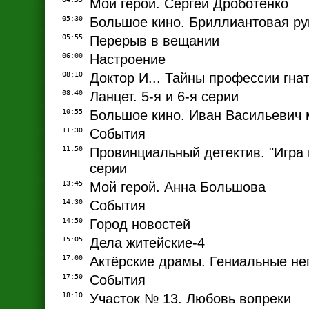
Мой герой. Сергей Дроботенко
05:30
Большое кино. Бриллиантовая ру
05:55
Перерыв в вещании
06:00
Настроение
08:10
Доктор И... Тайны профессии гна
08:40
Ланцет. 5-я и 6-я серии
10:55
Большое кино. Иван Васильевич
11:30
События
11:50
Провинциальный детектив. "Игра в
серии
13:45
Мой герой. Анна Большова
14:30
События
14:50
Город новостей
15:05
Дела житейские-4
17:00
Актёрские драмы. Гениальные не
17:50
События
18:10
Участок № 13. Любовь вопреки