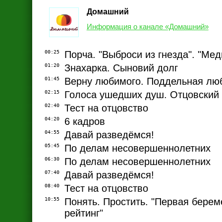
Домашний
Информация о канале «Домашний»
00:25
Порча. "Выброси из гнезда". "Мед
01:20
Знахарка. Сыновий долг
01:45
Верну любимого. Поддельная лю
02:15
Голоса ушедших душ. Отцовский 
02:40
Тест на отцовство
04:20
6 кадров
04:55
Давай разведёмся!
05:45
По делам несовершеннолетних
06:30
По делам несовершеннолетних
07:40
Давай разведёмся!
08:40
Тест на отцовство
10:55
Понять. Простить. "Первая берем
рейтинг"