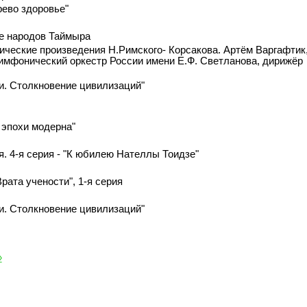
рево здоровье"
ие народов Таймыра
ческие произведения Н.Римского- Корсакова. Артём Варгафтик
имфонический оркестр России имени Е.Ф. Светланова, дирижёр
ки. Столкновение цивилизаций"
 эпохи модерна"
. 4-я серия - "К юбилею Нателлы Тоидзе"
рата учености", 1-я серия
ки. Столкновение цивилизаций"
»