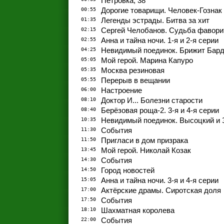
Петровка, 38
00:55
Дорогие товарищи. Человек-Гознак
01:35
Легенды эстрады. Битва за хит
02:15
Сергей Челобанов. Судьба фавори
02:55
Анна и тайна ночи. 1-я и 2-я серии
04:25
Невидимый поединок. Брижит Бард
05:05
Мой герой. Марина Капуро
05:35
Москва резиновая
05:55
Перерыв в вещании
06:00
Настроение
08:10
Доктор И... Болезни старости
08:40
Берёзовая роща-2. 3-я и 4-я серии
10:35
Невидимый поединок. Высоцкий и 
11:30
События
11:50
Пригласи в дом призрака
13:45
Мой герой. Николай Козак
14:30
События
14:50
Город новостей
15:05
Анна и тайна ночи. 3-я и 4-я серии
17:00
Актёрские драмы. Сиротская доля
17:50
События
18:10
Шахматная королева
22:00
События