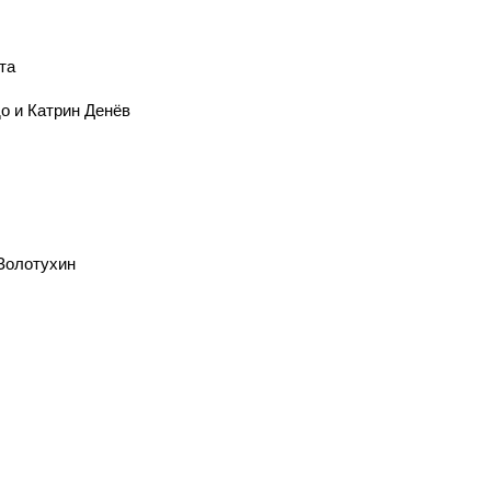
та
о и Катрин Денёв
Золотухин