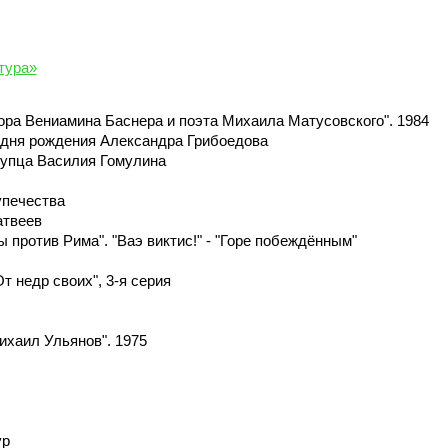
тура»
тора Вениамина Баснера и поэта Михаила Матусовского". 1984
о дня рождения Александра Грибоедова
купца Василия Гомулина
упечества
атвеев
ы против Рима". "Ваэ виктис!" - "Горе побеждённым"
т недр своих", 3-я серия
ихаил Ульянов". 1975
ур