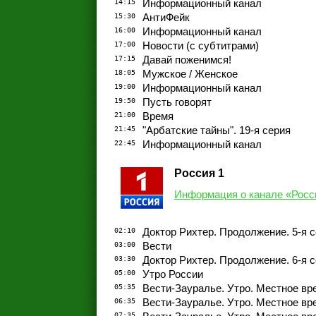
14:15
Информационный канал
15:30
АнтиФейк
16:00
Информационный канал
17:00
Новости (с субтитрами)
17:15
Давай поженимся!
18:05
Мужское / Женское
19:00
Информационный канал
19:50
Пусть говорят
21:00
Время
21:45
"Арбатские тайны". 19-я серия
22:45
Информационный канал
Россия 1
Информация о канале «Росс
02:10
Доктор Рихтер. Продолжение. 5-я 
03:00
Вести
03:30
Доктор Рихтер. Продолжение. 6-я 
05:00
Утро России
05:35
Вести-Зауралье. Утро. Местное вр
06:35
Вести-Зауралье. Утро. Местное вр
07:35