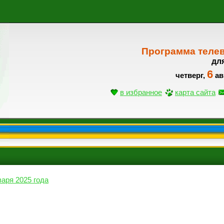
Программа теле
дл
6
четверг,
ав
в избранное
карта сайта
варя 2025 года