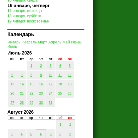
15 января, среда
16 января, четверг
17 января, пятница
18 января, суббота
19 января, воскресенье
Календарь
Январь
Февраль
Март
Апрель
Май
Июнь
Июль
Июль 2026
пн
вт
ср
чт
пт
сб
вс
1
2
3
4
5
6
7
8
9
10
11
12
13
14
15
16
17
18
19
20
21
22
23
24
25
26
27
28
29
30
31
Август 2026
пн
вт
ср
чт
пт
сб
вс
1
2
3
4
5
6
7
8
9