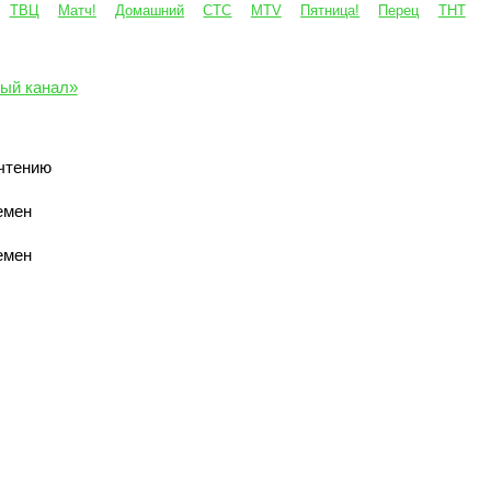
ТВЦ
Матч!
Домашний
СТС
MTV
Пятница!
Перец
ТНТ
ый канал»
чтению
емен
емен