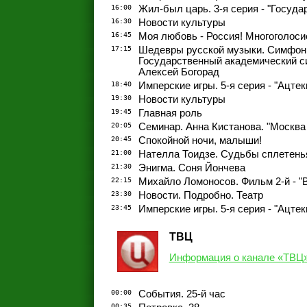
16:00
Жил-был царь. 3-я серия - "Госуда
16:30
Новости культуры
16:45
Моя любовь - Россия! Многоголос
17:15
Шедевры русской музыки. Симфони
Государственный академический с
Алексей Богорад
18:40
Имперские игры. 5-я серия - "Ацте
19:30
Новости культуры
19:45
Главная роль
20:05
Семинар. Анна Кистанова. "Москва
20:45
Спокойной ночи, малыши!
21:00
Нателла Тоидзе. Судьбы сплетенья
21:30
Энигма. Соня Йончева
22:15
Михайло Ломоносов. Фильм 2-й - "В
23:30
Новости. Подробно. Театр
23:45
Имперские игры. 5-я серия - "Ацте
ТВЦ
Информация о канале «ТВЦ
00:00
События. 25-й час
00:35