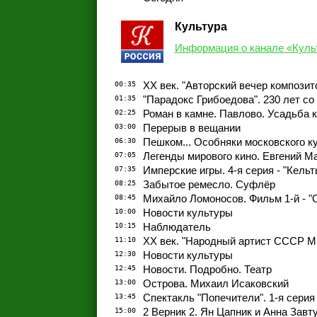
Культура
Информация о канале «Куль
00:35
ХХ век. "Авторский вечер компози
01:35
"Парадокс Грибоедова". 230 лет с
02:25
Роман в камне. Павлово. Усадьба 
03:00
Перерыв в вещании
06:30
Пешком... Особняки московского к
07:05
Легенды мирового кино. Евгений М
07:35
Имперские игры. 4-я серия - "Кельт
08:25
Забытое ремесло. Суфлёр
08:45
Михайло Ломоносов. Фильм 1-й - "О
10:00
Новости культуры
10:15
Наблюдатель
11:10
ХХ век. "Народный артист СССР М
12:30
Новости культуры
12:45
Новости. Подробно. Театр
13:00
Острова. Михаил Исаковский
13:45
Спектакль "Попечители". 1-я серия
15:00
2 Верник 2. Ян Цапник и Анна Завт