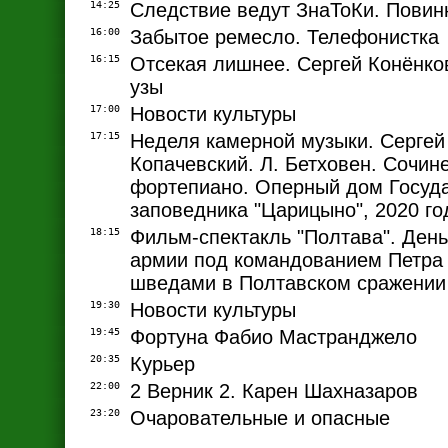
14:25
Следствие ведут ЗнаТоКи. Повин
16:00
Забытое ремесло. Телефонистка
16:15
Отсекая лишнее. Сергей Конёнк
узы
17:00
Новости культуры
17:15
Неделя камерной музыки. Сергей
Копачевский. Л. Бетховен. Сочин
фортепиано. Оперный дом Госуда
заповедника "Царицыно", 2020 го
18:15
Фильм-спектакль "Полтава". Ден
армии под командованием Петра
шведами в Полтавском сражении
19:30
Новости культуры
19:45
Фортуна Фабио Мастранджело
20:35
Курьер
22:00
2 Верник 2. Карен Шахназаров
23:20
Очаровательные и опасные