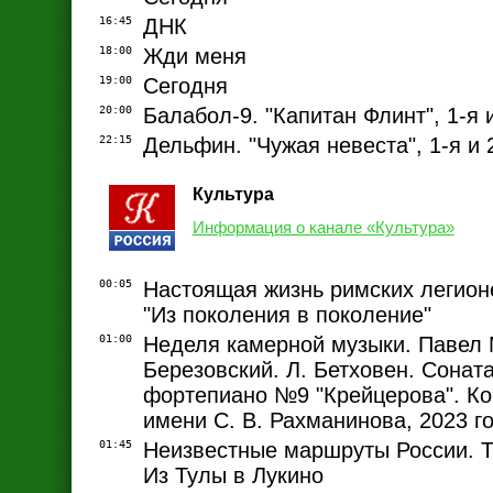
16:45
ДНК
18:00
Жди меня
19:00
Сегодня
20:00
Балабол-9. "Капитан Флинт", 1-я 
22:15
Дельфин. "Чужая невеста", 1-я и 
Культура
Информация о канале «Культура»
00:05
Настоящая жизнь римских легионе
"Из поколения в поколение"
01:00
Неделя камерной музыки. Павел
Березовский. Л. Бетховен. Соната
фортепиано №9 "Крейцерова". Ко
имени С. В. Рахманинова, 2023 г
01:45
Неизвестные маршруты России. Т
Из Тулы в Лукино