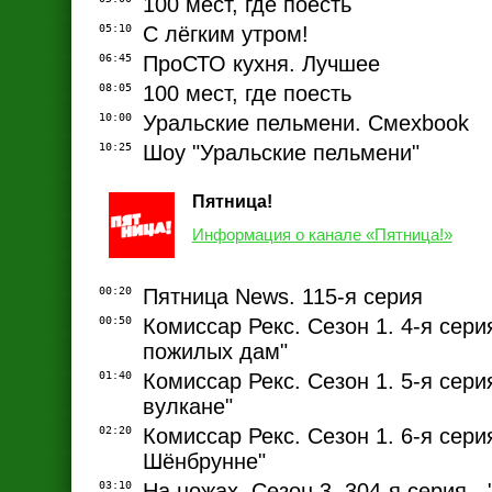
100 мест, где поесть
05:10
С лёгким утром!
06:45
ПроСТО кухня. Лучшее
08:05
100 мест, где поесть
10:00
Уральские пельмени. Смехbook
10:25
Шоу "Уральские пельмени"
Пятница!
Информация о канале «Пятница!»
00:20
Пятница News. 115-я серия
00:50
Комиссар Рекс. Сезон 1. 4-я сери
пожилых дам"
01:40
Комиссар Рекс. Сезон 1. 5-я серия
вулкане"
02:20
Комиссар Рекс. Сезон 1. 6-я сери
Шёнбрунне"
03:10
На ножах. Сезон 3. 304-я серия -