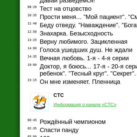
Давай разведёмся!
08:20
Тест на отцовство
10:35
Прости меня... "Мой пациент". "С
11:40
Беду отведу. "Наваждение". "Бог
12:50
Знахарка. Безысходность
13:25
Верну любимого. Зацикленная
14:00
Голоса ушедших душ. Не ждали
14:35
Вечная любовь. 1-я - 4-я серии
19:00
Доктор, я боюсь... 17-я - 20-я сер
ребенок". "Тесный круг". "Секрет"
23:15
Он мне изменяет. Пленница
СТС
Информация о канале «СТС»
00:45
Рождённый чемпионом
02:35
Спасти панду
05:00