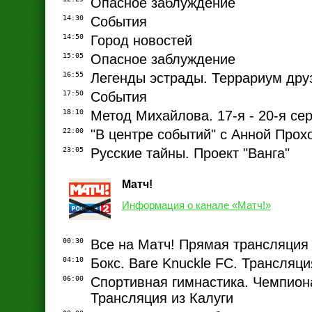
Опасное заблуждение
14:30
События
14:50
Город новостей
15:05
Опасное заблуждение
16:55
Легенды эстрады. Террариум дру
17:50
События
18:10
Метод Михайлова. 17-я - 20-я се
22:00
"В центре событий" с Анной Прох
23:05
Русские тайны. Проект "Ванга"
Матч!
Информация о канале «Матч!»
00:30
Все на Матч! Прямая трансляция
04:10
Бокс. Bare Knuckle FC. Трансляц
06:00
Спортивная гимнастика. Чемпион
Трансляция из Калуги