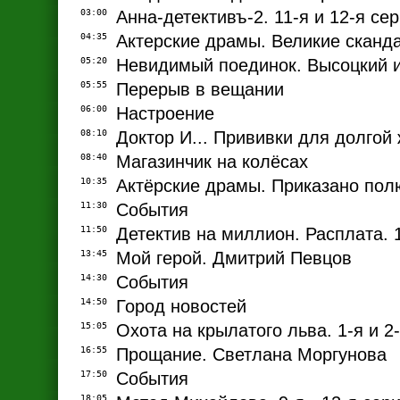
03:00
Анна-детективъ-2. 11-я и 12-я се
04:35
Актерские драмы. Великие сканд
05:20
Невидимый поединок. Высоцкий и
05:55
Перерыв в вещании
06:00
Настроение
08:10
Доктор И... Прививки для долгой
08:40
Магазинчик на колёсах
10:35
Актёрские драмы. Приказано пол
11:30
События
11:50
Детектив на миллион. Расплата. 1
13:45
Мой герой. Дмитрий Певцов
14:30
События
14:50
Город новостей
15:05
Охота на крылатого льва. 1-я и 2
16:55
Прощание. Светлана Моргунова
17:50
События
18:05