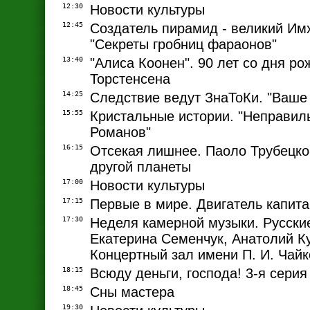
12:30
Новости культуры
12:45
Создатель пирамид - великий Имх
"Секреты гробниц фараонов"
13:40
"Алиса Коонен". 90 лет со дня р
Торстенсена
14:25
Следствие ведут ЗнаТоКи. "Ваше
15:55
Кристальные истории. "Неправил
Романов"
16:15
Отсекая лишнее. Паоло Трубецко
другой планеты
17:00
Новости культуры
17:15
Первые в мире. Двигатель капита
17:30
Неделя камерной музыки. Русски
Екатерина Семенчук, Анатолий К
Концертный зал имени П. И. Чайк
18:15
Всюду деньги, господа! 3-я серия
18:45
Сны мастера
19:30