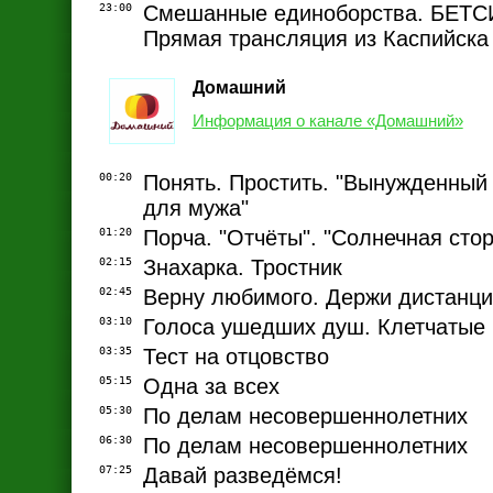
23:00
Смешанные единоборства. БЕТСИТ
Прямая трансляция из Каспийска
Домашний
Информация о канале «Домашний»
00:20
Понять. Простить. "Вынужденный 
для мужа"
01:20
Порча. "Отчёты". "Солнечная сто
02:15
Знахарка. Тростник
02:45
Верну любимого. Держи дистанц
03:10
Голоса ушедших душ. Клетчатые
03:35
Тест на отцовство
05:15
Одна за всех
05:30
По делам несовершеннолетних
06:30
По делам несовершеннолетних
07:25
Давай разведёмся!