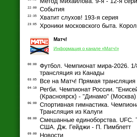
Метод Михайлова. 9-я - 12-я сер
22:00
События
22:35
Хватит слухов! 193-я серия
23:05
Хроники московского быта. Коро
Матч!
Информация о канале «Матч!»
00:00
Футбол. Чемпионат мира-2026. 1
трансляция из Канады
03:05
Все на Матч! Прямая трансляция
04:10
Регби. Чемпионат России. "Енисе
(Красноярск) - "Динамо" (Москва)
06:00
Спортивная гимнастика. Чемпион
Трансляция из Калуги
08:00
Смешанные единоборства. UFC. 
США. Дж. Гейджи - П. Пимблетт
09:00
Новости