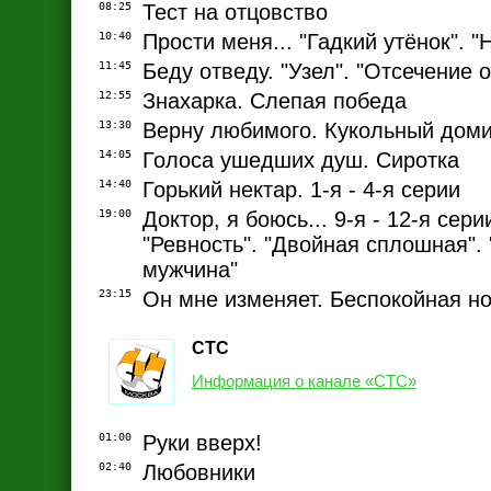
08:25
Тест на отцовство
10:40
Прости меня... "Гадкий утёнок". 
11:45
Беду отведу. "Узел". "Отсечение о
12:55
Знахарка. Слепая победа
13:30
Верну любимого. Кукольный дом
14:05
Голоса ушедших душ. Сиротка
14:40
Горький нектар. 1-я - 4-я серии
19:00
Доктор, я боюсь... 9-я - 12-я сери
"Ревность". "Двойная сплошная".
мужчина"
23:15
Он мне изменяет. Беспокойная н
СТС
Информация о канале «СТС»
01:00
Руки вверх!
02:40
Любовники