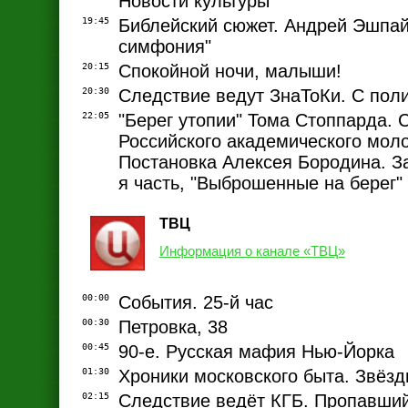
Новости культуры
19:45
Библейский сюжет. Андрей Эшпай
симфония"
20:15
Спокойной ночи, малыши!
20:30
Следствие ведут ЗнаТоКи. С пол
22:05
"Берег утопии" Тома Стоппарда. 
Российского академического моло
Постановка Алексея Бородина. За
я часть, "Выброшенные на берег"
ТВЦ
Информация о канале «ТВЦ»
00:00
События. 25-й час
00:30
Петровка, 38
00:45
90-е. Русская мафия Нью-Йорка
01:30
Хроники московского быта. Звёзд
02:15
Следствие ведёт КГБ. Пропавш