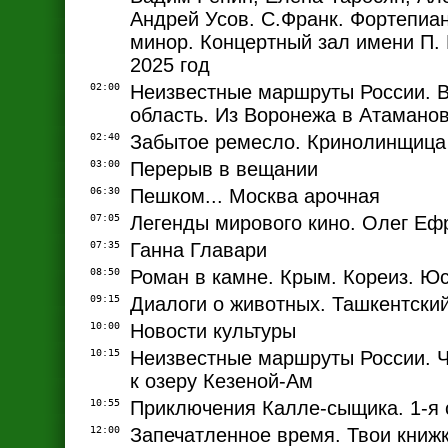
Андрей Усов. С.Франк. Фортепиа
минор. Концертный зал имени П. 
2025 год
02:00
Неизвестные маршруты России. 
область. Из Воронежа в Атамано
02:40
Забытое ремесло. Кринолинщица
03:00
Перерыв в вещании
06:30
Пешком... Москва арочная
07:05
Легенды мирового кино. Олег Еф
07:35
Ганна Главари
08:50
Роман в камне. Крым. Кореиз. Ю
09:15
Диалоги о животных. Ташкентский
10:00
Новости культуры
10:15
Неизвестные маршруты России. Ч
к озеру Кезеной-Ам
10:55
Приключения Калле-сыщика. 1-я 
12:00
Запечатленное время. Твои книж