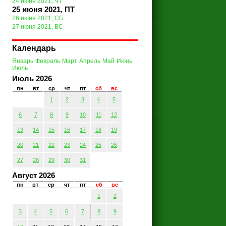
24 июня 2021, ЧТ
25 июня 2021, ПТ
26 июня 2021, СБ
27 июня 2021, ВС
Календарь
Январь
Февраль
Март
Апрель
Май
Июнь
Июль
Июль 2026
пн
вт
ср
чт
пт
сб
вс
1
2
3
4
5
6
7
8
9
10
11
12
13
14
15
16
17
18
19
20
21
22
23
24
25
26
27
28
29
30
31
Август 2026
пн
вт
ср
чт
пт
сб
вс
1
2
3
4
5
6
7
8
9