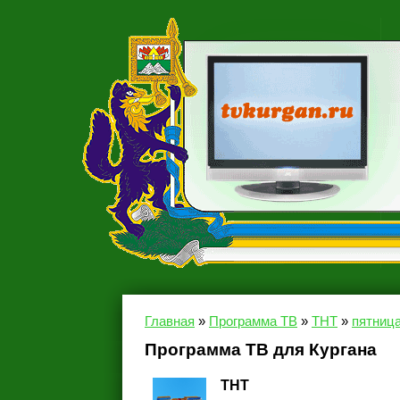
Главная
»
Программа ТВ
»
ТНТ
»
пятница
Программа ТВ для Кургана
ТНТ