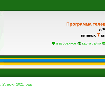
Программа теле
дл
7
пятница,
ав
в избранное
карта сайта
, 25 июня 2021 года