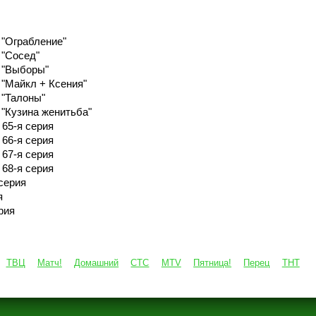
 "Ограбление"
 "Сосед"
- "Выборы"
 "Майкл + Ксения"
 "Талоны"
 "Кузина женитьба"
65-я серия
66-я серия
67-я серия
68-я серия
серия
я
рия
ТВЦ
Матч!
Домашний
СТС
MTV
Пятница!
Перец
ТНТ