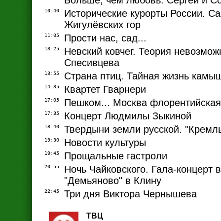
Больше, чем любовь. Сергей и 
10:40
Исторические курорты России. Са
Жигулёвских гор
11:05
Прости нас, сад...
13:25
Невский ковчег. Теория невозмож
Спесивцева
13:55
Страна птиц. Тайная жизнь камы
14:35
Квартет Гварнери
17:05
Пешком... Москва флорентийская
17:35
Концерт Людмилы Зыкиной
18:40
Твердыни земли русской. "Кремль
19:30
Новости культуры
19:45
Прощальные гастроли
20:55
Ночь Чайковского. Гала-концерт 
"Демьяново" в Клину
22:45
Три дня Виктора Чернышева
ТВЦ