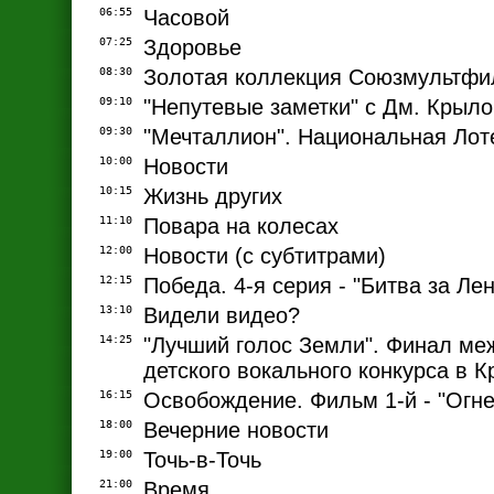
06:55
Часовой
07:25
Здоровье
08:30
Золотая коллекция Союзмультф
09:10
"Непутевые заметки" с Дм. Крыл
09:30
"Мечталлион". Национальная Лот
10:00
Новости
10:15
Жизнь других
11:10
Повара на колесах
12:00
Новости (с субтитрами)
12:15
Победа. 4-я серия - "Битва за Ле
13:10
Видели видео?
14:25
"Лучший голос Земли". Финал ме
детского вокального конкурса в 
16:15
Освобождение. Фильм 1-й - "Огне
18:00
Вечерние новости
19:00
Точь-в-Точь
21:00
Время