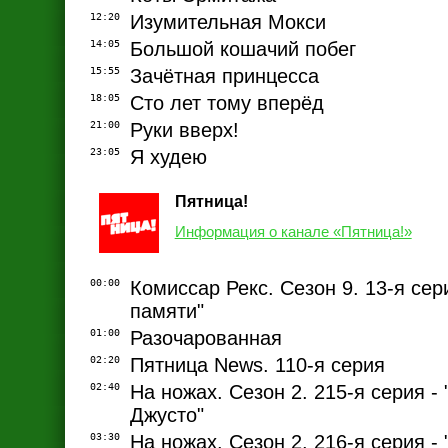
12:20
Изумительная Мокси
14:05
Большой кошачий побег
15:55
Зачётная принцесса
18:05
Сто лет тому вперёд
21:00
Руки вверх!
23:05
Я худею
Пятница!
Информация о канале «Пятница!»
00:00
Комиссар Рекс. Сезон 9. 13-я сер
памяти"
01:00
Разочарованная
02:20
Пятница News. 110-я серия
02:40
На ножах. Сезон 2. 215-я серия -
Джусто"
03:30
На ножах. Сезон 2. 216-я серия -