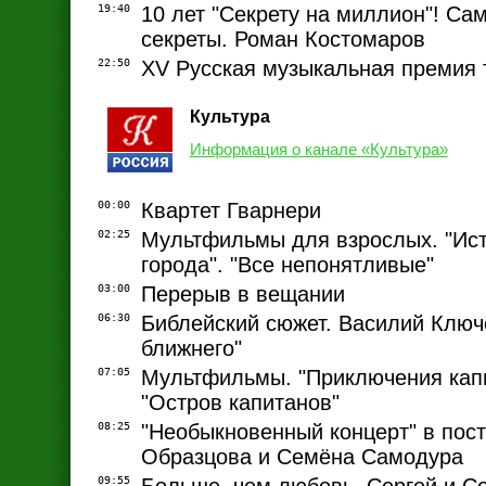
19:40
10 лет "Секрету на миллион"! Са
секреты. Роман Костомаров
22:50
XV Русская музыкальная премия 
Культура
Информация о канале «Культура»
00:00
Квартет Гварнери
02:25
Мультфильмы для взрослых. "Ист
города". "Все непонятливые"
03:00
Перерыв в вещании
06:30
Библейский сюжет. Василий Ключ
ближнего"
07:05
Мультфильмы. "Приключения капи
"Остров капитанов"
08:25
"Необыкновенный концерт" в пос
Образцова и Семёна Самодура
09:55