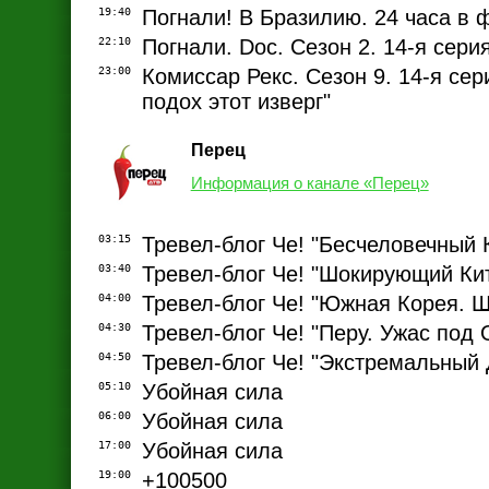
19:40
Погнали! В Бразилию. 24 часа в 
22:10
Погнали. Doc. Сезон 2. 14-я сери
23:00
Комиссар Рекс. Сезон 9. 14-я сер
подох этот изверг"
Перец
Информация о канале «Перец»
03:15
Тревел-блог Че! "Бесчеловечный 
03:40
Тревел-блог Че! "Шокирующий Ки
04:00
Тревел-блог Че! "Южная Корея. 
04:30
Тревел-блог Че! "Перу. Ужас под
04:50
Тревел-блог Че! "Экстремальный 
05:10
Убойная сила
06:00
Убойная сила
17:00
Убойная сила
19:00
+100500