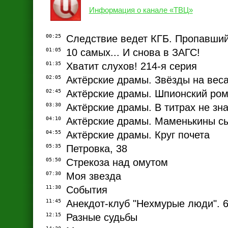
Информация о канале «ТВЦ»
00:25
Следствие ведет КГБ. Пропавш
01:05
10 самых... И снова в ЗАГС!
01:35
Хватит слухов! 214-я серия
02:05
Актёрские драмы. Звёзды на вес
02:45
Актёрские драмы. Шпионский ро
03:30
Актёрские драмы. В титрах не зн
04:10
Актёрские драмы. Маменькины с
04:55
Актёрские драмы. Круг почета
05:35
Петровка, 38
05:50
Стрекоза над омутом
07:30
Моя звезда
11:30
События
11:45
Анекдот-клуб "Нехмурые люди". 6
12:15
Разные судьбы