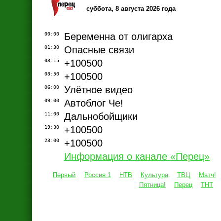
суббота, 8 августа 2026 года
00:00
Беременна от олигарха
01:30
Опасные связи
03:15
+100500
03:50
+100500
06:00
Улётное видео
09:00
Автоблог Че!
11:00
Дальнобойщики
19:30
+100500
23:00
+100500
Информация о канале «Перец»
Первый
Россия 1
НТВ
Культура
ТВЦ
Матч!
Пятница!
Перец
ТНТ