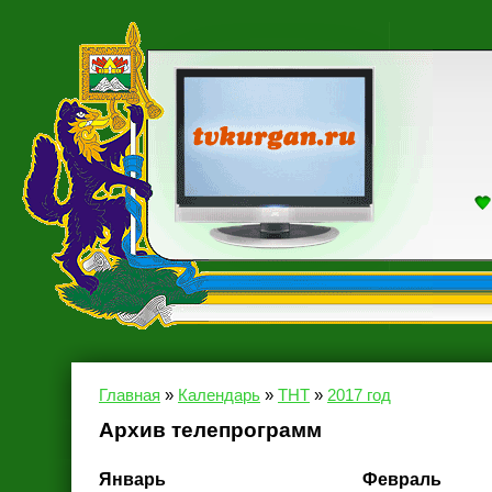
Главная
»
Календарь
»
ТНТ
»
2017 год
Архив телепрограмм
Январь
Февраль