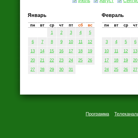
Июль
Август
Сентя
Январь
Февраль
пн
вт
ср
чт
пт
сб
вс
пн
вт
ср
чт
1
2
3
4
5
6
7
8
9
10
11
12
3
4
5
6
13
14
15
16
17
18
19
10
11
12
13
20
21
22
23
24
25
26
17
18
19
20
27
28
29
30
31
24
25
26
27
Программа
Телеканал