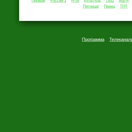
Первый
Россия 1
НТВ
Культура
ТВЦ
Матч!
Пятница!
Перец
ТНТ
Программа
Телеканал