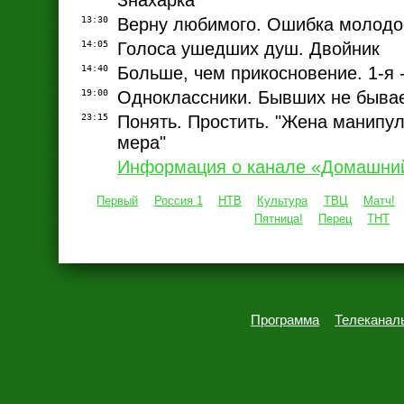
Знахарка
13:30
Верну любимого. Ошибка молодо
14:05
Голоса ушедших душ. Двойник
14:40
Больше, чем прикосновение. 1-я -
19:00
Одноклассники. Бывших не бывает
23:15
Понять. Простить. "Жена манипул
мера"
Информация о канале «Домашни
Первый
Россия 1
НТВ
Культура
ТВЦ
Матч!
Пятница!
Перец
ТНТ
Программа
Телеканал