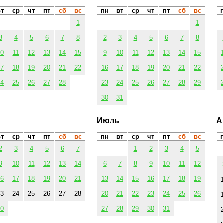
вт
ср
чт
пт
сб
вс
пн
вт
ср
чт
пт
сб
вс
1
1
3
4
5
6
7
8
2
3
4
5
6
7
8
10
11
12
13
14
15
9
10
11
12
13
14
15
17
18
19
20
21
22
16
17
18
19
20
21
22
24
25
26
27
28
23
24
25
26
27
28
29
30
31
Июль
А
вт
ср
чт
пт
сб
вс
пн
вт
ср
чт
пт
сб
вс
2
3
4
5
6
7
1
2
3
4
5
9
10
11
12
13
14
6
7
8
9
10
11
12
16
17
18
19
20
21
13
14
15
16
17
18
19
23
24
25
26
27
28
20
21
22
23
24
25
26
30
27
28
29
30
31