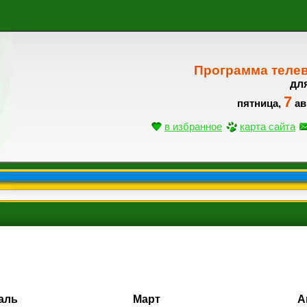
Программа теле
дл
7
пятница,
ав
в избранное
карта сайта
аль
Март
А