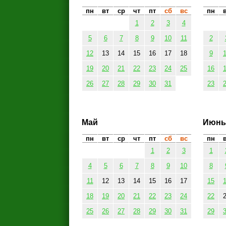
пн
вт
ср
чт
пт
сб
вс
пн
1
2
3
4
5
6
7
8
9
10
11
2
12
13
14
15
16
17
18
9
19
20
21
22
23
24
25
16
26
27
28
29
30
31
23
Май
Июнь
пн
вт
ср
чт
пт
сб
вс
пн
1
2
3
1
4
5
6
7
8
9
10
8
11
12
13
14
15
16
17
15
18
19
20
21
22
23
24
22
25
26
27
28
29
30
31
29