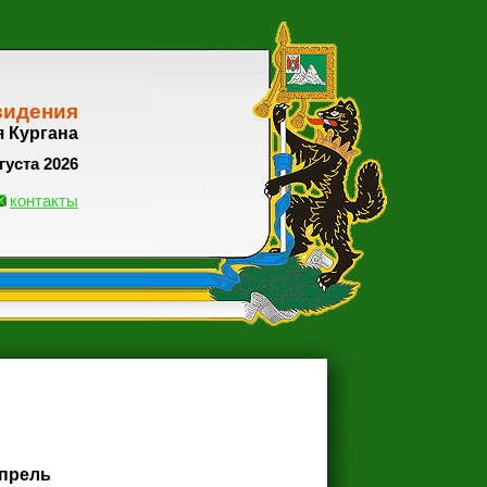
видения
я Кургана
густа 2026
контакты
прель