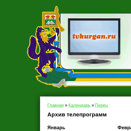
Главная
»
Календарь
»
Перец
Архив телепрограмм
Январь
Февр