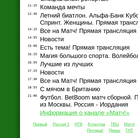
11:25
Команда мечты
12:30
Летний биатлон. Альфа-Банк Куб
Спринт. Женщины. Прямая трансл
14:15
Все на Матч! Прямая трансляция
14:55
Новости
15:00
Есть тема! Прямая трансляция
16:25
Магия большого спорта. Волейбо
16:55
Лучшие из лучших
17:25
Новости
17:30
Все на Матч! Прямая трансляция
18:55
С мячом в Британию
21:00
Футбол. BetBoom матч сборной. 
из Москвы. Россия - Иордания
Информация о канале «Матч!»
Первый
Россия 1
НТВ
Культура
ТВЦ
Матч!
Пятница!
Перец
ТНТ