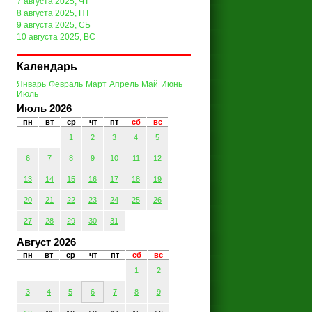
7 августа 2025, ЧТ
8 августа 2025, ПТ
9 августа 2025, СБ
10 августа 2025, ВС
Календарь
Январь
Февраль
Март
Апрель
Май
Июнь
Июль
Июль 2026
пн
вт
ср
чт
пт
сб
вс
1
2
3
4
5
6
7
8
9
10
11
12
13
14
15
16
17
18
19
20
21
22
23
24
25
26
27
28
29
30
31
Август 2026
пн
вт
ср
чт
пт
сб
вс
1
2
3
4
5
6
7
8
9