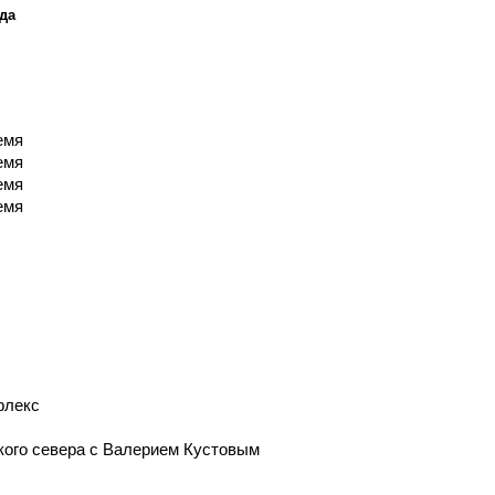
ода
емя
емя
емя
емя
флекс
кого севера с Валерием Кустовым