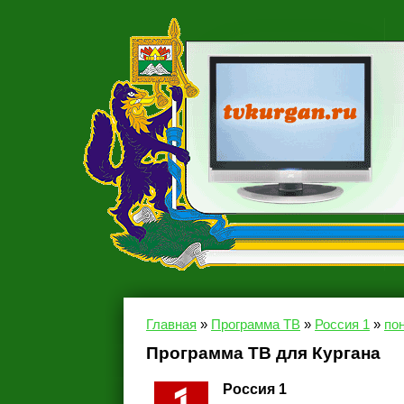
Главная
»
Программа ТВ
»
Россия 1
»
пон
Программа ТВ для Кургана
Россия 1