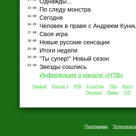
Однажды...
15:00
По следу монстра
16:00
Сегодня
16:20
Человек в праве с Андреем Кун
17:00
Своя игра
18:00
Новые русские сенсации
19:00
Итоги недели
20:20
"Ты супер!" Новый сезон
23:40
Звезды сошлись
Информация о канале «НТВ»
Первый
Россия 1
НТВ
Культура
ТВЦ
Матч!
Пятница!
Перец
ТНТ
Программа
Телеканал