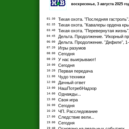
воскресенье, 3 августа 2025 го
01:30
Тихая охота. "Последняя гастроль".
02:35
Тихая охота. "Кавалеры ордена крыс
03:40
Тихая охота. "Перевернутая жизнь",
04:45
Дельта. Продолжение. "Икорный при
06:00
Дельта. Продолжение. "Дефиле", 1-
07:20
Игры разумов
08:00
Сегодня
08:20
У нас выигрывают!
10:00
Сегодня
10:20
Первая передача
11:00
Чудо техники
12:00
Дачный ответ
13:00
НашПотребНадзор
14:00
Однажды...
15:00
Своя игра
16:00
Сегодня
16:20
ЧП. Расследование
17:00
Следствие вели...
19:00
Сегодня
19:40
Основано на реальных событиях