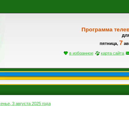
Программа теле
дл
7
пятница,
ав
в избранное
карта сайта
енье, 3 августа 2025 года