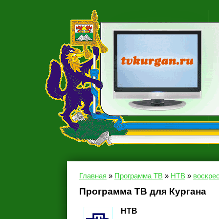
Главная
»
Программа ТВ
»
НТВ
»
воскрес
Программа ТВ для Кургана
НТВ