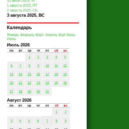
31 июля 2025, ЧТ
1 августа 2025, ПТ
2 августа 2025, СБ
3 августа 2025, ВС
Календарь
Январь
Февраль
Март
Апрель
Май
Июнь
Июль
Июль 2026
пн
вт
ср
чт
пт
сб
вс
1
2
3
4
5
6
7
8
9
10
11
12
13
14
15
16
17
18
19
20
21
22
23
24
25
26
27
28
29
30
31
Август 2026
пн
вт
ср
чт
пт
сб
вс
1
2
3
4
5
6
7
8
9