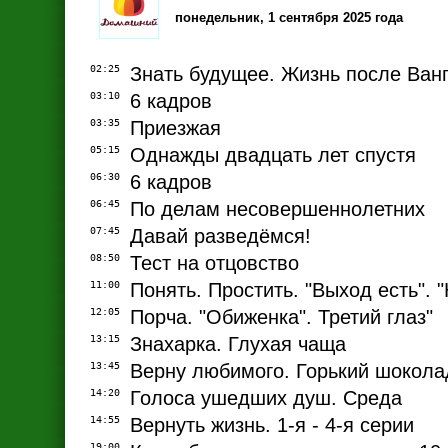
понедельник, 1 сентября 2025 года
02:25
Знать будущее. Жизнь после Ванг
03:10
6 кадров
03:35
Приезжая
05:15
Однажды двадцать лет спустя
06:30
6 кадров
06:45
По делам несовершеннолетних
07:45
Давай разведёмся!
08:50
Тест на отцовство
11:00
Понять. Простить. "Выход есть". 
12:05
Порча. "Обиженка". Третий глаз"
13:15
Знахарка. Глухая чаща
13:45
Верну любимого. Горький шокола
14:20
Голоса ушедших душ. Среда
14:55
Вернуть жизнь. 1-я - 4-я серии
19:00